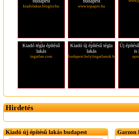
budapest
budapest
www.j
kiadolakas.blogter.hu
www.topapro.hu
Kiadó tégla építésű
Kiadó új építésű tégla
Új építésű
lakás
lakás
is
ingatlan.com
budapest.helyiingatlanok.hu
apr
Hirdetés
Kiadó új építésű lakás budapest
Garzon 