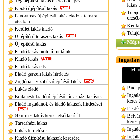
Téglaépítésű lakás eladó budapest
lakás 
Kiadó újépítésű lakás
Tulajd
Panorámás új építésű lakás eladó a tamara
erzséb
utcában
Ker ke
Kerület lakás kiadó
Tulajd
Új építésű teraszos lakás
Még t
Új építésű lakás
Kiadó lakás hirdető portálok
Kiadó lakás
Ingatlan
Kiadó lakás city
Munk
Eladó garzon lakás hirdetés
Zuglóban 3szobás újépítésű lakás
Budape
Lakás eladó
Ingatl
Budapesti kiadó újépítésű társasházi lakások
keres 
Eladó ingatlanok és kiadó lakások hirdetései
Eladó 
60 nm es lakás keresi első lakóját
Belvár
keres
Társasházi lakás
Ingatl
Lakás hirdetések
Ingatl
Kiadó újépítésű lakások keresése