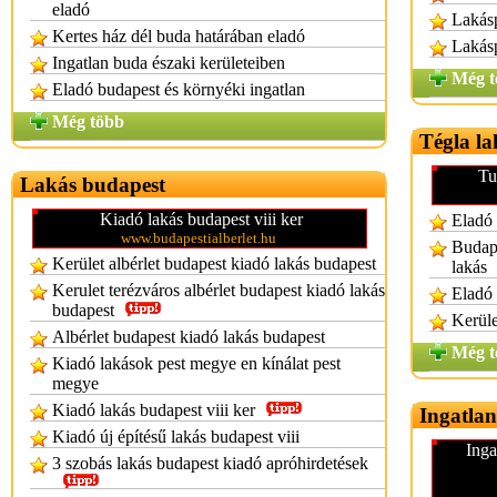
eladó
Lakás
Kertes ház dél buda határában eladó
Lakásp
Ingatlan buda északi kerületeiben
Még t
Eladó budapest és környéki ingatlan
Még több
Tégla la
Tu
Lakás budapest
Kiadó lakás budapest viii ker
Eladó 
www.budapestialberlet.hu
Budape
Kerület albérlet budapest kiadó lakás budapest
lakás
Kerulet terézváros albérlet budapest kiadó lakás
Eladó 
budapest
Kerüle
Albérlet budapest kiadó lakás budapest
Még t
Kiadó lakások pest megye en kínálat pest
megye
Kiadó lakás budapest viii ker
Ingatlan
Kiadó új építésű lakás budapest viii
Inga
3 szobás lakás budapest kiadó apróhirdetések