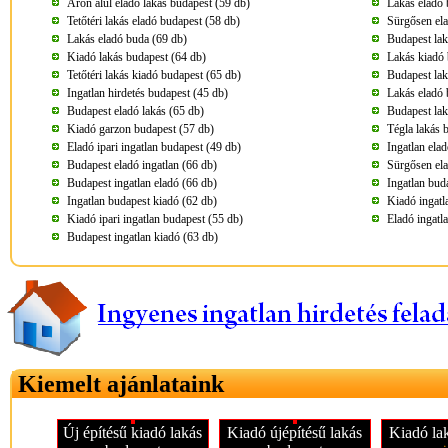
Áron alul eladó lakás budapest (59 db)
Lakás eladó 
Tetőtéri lakás eladó budapest (58 db)
Sürgősen ela
Lakás eladó buda (69 db)
Budapest lak
Kiadó lakás budapest (64 db)
Lakás kiadó 
Tetőtéri lakás kiadó budapest (65 db)
Budapest lak
Ingatlan hirdetés budapest (45 db)
Lakás eladó 
Budapest eladó lakás (65 db)
Budapest lak
Kiadó garzon budapest (57 db)
Tégla lakás 
Eladó ipari ingatlan budapest (49 db)
Ingatlan ela
Budapest eladó ingatlan (66 db)
Sürgősen ela
Budapest ingatlan eladó (66 db)
Ingatlan bud
Ingatlan budapest kiadó (62 db)
Kiadó ingatl
Kiadó ipari ingatlan budapest (55 db)
Eladó ingatl
Budapest ingatlan kiadó (63 db)
Kiemelt ajánlataink
Új építésű kiadó lakás
Kiadó újépítésű lakás
Kiadó la