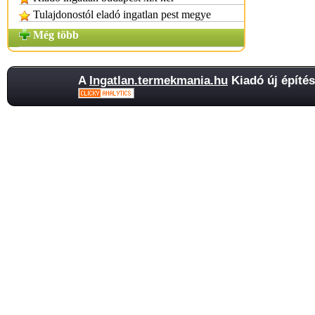
Tulajdonostól eladó ingatlan pest megye
Még több
A
Ingatlan.termekmania.hu
Kiadó új építés