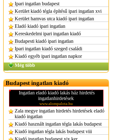
Ipari ingatlan budapest
Kerület kiadó tégla építésű ipari ingatlan xvi
Kerület hamvas utca kiadó ipari ingatlan
Eladó kiadó ipari ingatlan
Kereskedelmi ipari ingatlan kiadó
Budapesti kiadó ipari ingatlan
Ipari ingatlan kiadó szeged családi
Kiadó egyéb ipari ingatlan napkor
Még több
Budapest ingatlan kiadó
Ingatlan eladó kiadó lakás ház hirdetés
ingatlanhirdetések
www.alompalota.hu
Zala megye ingatlan hirdetés hirdetések eladó
kiadó ingatlan
Kiadó használt ingatlan tégla lakás budapest
Kiadó ingatlan tégla lakás budapest viii
Kiadó ingatlan budapest xix ker