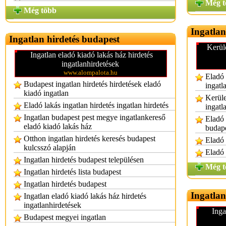
Még t
Még több
Ingatlan
Ingatlan hirdetés budapest
Kerüle
Ingatlan eladó kiadó lakás ház hirdetés
ingatlanhirdetések
www.alompalota.hu
Eladó 
Budapest ingatlan hirdetés hirdetések eladó
ingatl
kiadó ingatlan
Kerüle
Eladó lakás ingatlan hirdetés ingatlan hirdetés
ingatl
Ingatlan budapest pest megye ingatlankereső
Eladó 
eladó kiadó lakás ház
budape
Otthon ingatlan hirdetés keresés budapest
Eladó 
kulcsszó alapján
Eladó 
Ingatlan hirdetés budapest településen
Még t
Ingatlan hirdetés lista budapest
Ingatlan hirdetés budapest
Ingatla
Ingatlan eladó kiadó lakás ház hirdetés
ingatlanhirdetések
Inga
Budapest megyei ingatlan