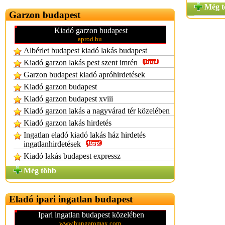
Még t
Garzon budapest
Kiadó garzon budapest
aprod.hu
Albérlet budapest kiadó lakás budapest
Kiadó garzon lakás pest szent imrén
Garzon budapest kiadó apróhirdetések
Kiadó garzon budapest
Kiadó garzon budapest xviii
Kiadó garzon lakás a nagyvárad tér közelében
Kiadó garzon lakás hirdetés
Ingatlan eladó kiadó lakás ház hirdetés
ingatlanhirdetések
Kiadó lakás budapest expressz
Még több
Eladó ipari ingatlan budapest
Ipari ingatlan budapest közelében
www.hungaromax.com