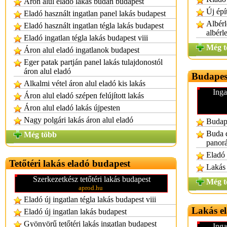
Áron alul eladó lakás budán budapest
Új épí
Eladó használt ingatlan panel lakás budapest
Albérl
Eladó használt ingatlan tégla lakás budapest
albérl
Eladó ingatlan tégla lakás budapest viii
Még t
Áron alul eladó ingatlanok budapest
Eger patak partján panel lakás tulajdonostól
áron alul eladó
Budapest
Alkalmi vétel áron alul eladó kis lakás
Inga
Áron alul eladó szépen felújított lakás
Áron alul eladó lakás újpesten
Nagy polgári lakás áron alul eladó
Budape
Buda 
Még több
panorá
Eladó 
Tetőtéri lakás eladó budapest
Lakás 
Szerkezetkész tetőtéri lakás budapest
Még t
aprod.hu
Eladó új ingatlan tégla lakás budapest viii
Lakás e
Eladó új ingatlan lakás budapest
Gyönyörű tetőtéri lakás ingatlan budapest
Inga