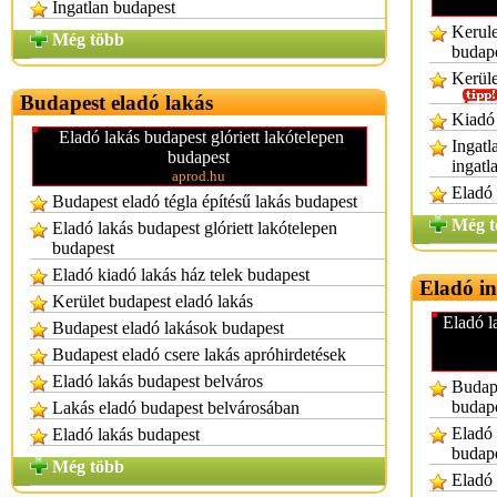
Ingatlan budapest
Kerule
Még több
budap
Kerüle
Budapest eladó lakás
Kiadó 
Eladó lakás budapest glóriett lakótelepen
Ingatl
budapest
ingatl
aprod.hu
Eladó 
Budapest eladó tégla építésű lakás budapest
Még t
Eladó lakás budapest glóriett lakótelepen
budapest
Eladó kiadó lakás ház telek budapest
Eladó i
Kerület budapest eladó lakás
Eladó l
Budapest eladó lakások budapest
Budapest eladó csere lakás apróhirdetések
Eladó lakás budapest belváros
Budape
budap
Lakás eladó budapest belvárosában
Eladó 
Eladó lakás budapest
budap
Még több
Eladó 