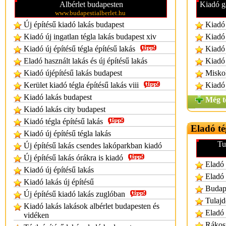
Albérlet budapesten
Kiadó g
www.budapestialberlet.hu
Új építésű kiadó lakás budapest
Kiadó 
Kiadó új ingatlan tégla lakás budapest xiv
Kiadó 
Kiadó új építésű tégla építésű lakás
Kiadó 
Eladó használt lakás és új építésű lakás
Kiadó 
Kiadó újépítésű lakás budapest
Miskol
Kerület kiadó tégla építésű lakás viii
Kiadó 
Kiadó lakás budapest
Még t
Kiadó lakás city budapest
Kiadó tégla építésű lakás
Eladó té
Kiadó új építésű tégla lakás
Tu
Új építésű lakás csendes lakóparkban kiadó
Új építésű lakás órákra is kiadó
Eladó 
Kiadó új építésű lakás
Eladó 
Kiadó lakás új építésű
Budape
Új építésű kiadó lakás zuglóban
Tulajd
Kiadó lakás lakások albérlet budapesten és
Eladó 
vidéken
Rákosp