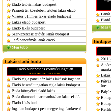
Eladó tetőtéri lakás budapest
Pasaréti tér közelében tetőtéri lakás eladó
Lakás 
Világos 81nm es lakás eladó budapest
Eladó 
Lakás eladó budapest
Még t
Eladó lakás budapest
Szerkezetkész tetőtéri lakás budapest
Tető panorámás lakás eladó
Budapes
Még több
2011 l
Lakás eladó buda
A pécs
Eladó budapest és környéki ingatlan
munká
www.hungaromax.com
Lakás 
Eladó tégla panel ház lakás lakások ingatlan
Pályáz
Eladó használt ingatlan tégla lakás budapest
üres
Buda környékei eladó lakás
Pályáz
Buda diamond apartmanházban lakás eladó
Budape
Eladó lakás buda
Budape
Ingatlan budapest pest megye ingatlankereső
Kerüle