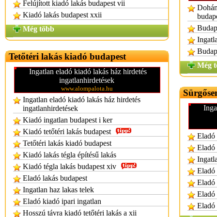
Felújított kiadó lakás budapest vii
Dohány
Kiadó lakás budapest xxii
budap
Budape
Még több
Ingatl
Budape
Tetőtéri lakás kiadó budapest
Még t
Ingatlan eladó kiadó lakás ház hirdetés
ingatlanhirdetések
www.alompalota.hu
Sürgősen
Ingatlan eladó kiadó lakás ház hirdetés
Inga
ingatlanhirdetések
Kiadó ingatlan budapest i ker
Kiadó tetőtéri lakás budapest
Eladó 
Tetőtéri lakás kiadó budapest
Eladó 
Kiadó lakás tégla építésű lakás
Ingatl
Kiadó tégla lakás budapest xiv
Eladó 
Eladó lakás budapest
Eladó 
Ingatlan haz lakas telek
Eladó 
Eladó kiadó ipari ingatlan
Eladó 
Hosszú távra kiadó tetőtéri lakás a xii