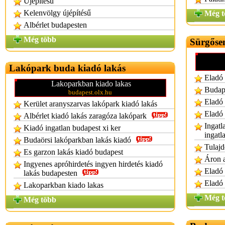
Ujepitesu
Kelenvölgy újépítésű
Még t
Albérlet budapesten
Még több
Sürgősen
Lakópark buda kiadó lakás
Eladó 
Lakoparkban kiado lakas
Budape
budapest.olx.hu
Eladó 
Kerület aranyszarvas lakópark kiadó lakás
Eladó 
Albérlet kiadó lakás zaragóza lakópark
Ingatl
Kiadó ingatlan budapest xi ker
ingatl
Budaörsi lakóparkban lakás kiadó
Tulajd
Es garzon lakás kiadó budapest
Áron a
Ingyenes apróhirdetés ingyen hirdetés kiadó
Eladó 
lakás budapesten
Eladó 
Lakoparkban kiado lakas
Még t
Még több