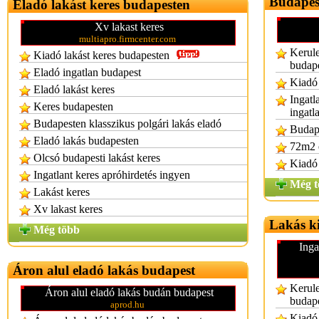
Budapes
Eladó lakást keres budapesten
Xv lakast keres
multiapro.firmcenter.com
Kerule
Kiadó lakást keres budapesten
budap
Eladó ingatlan budapest
Kiadó 
Eladó lakást keres
Ingatl
Keres budapesten
ingatl
Budapesten klasszikus polgári lakás eladó
Budape
Eladó lakás budapesten
72m2 e
Olcsó budapesti lakást keres
Kiadó 
Ingatlant keres apróhirdetés ingyen
Még t
Lakást keres
Xv lakast keres
Lakás k
Még több
Inga
Áron alul eladó lakás budapest
Kerule
Áron alul eladó lakás budán budapest
budap
aprod.hu
Kiadó 