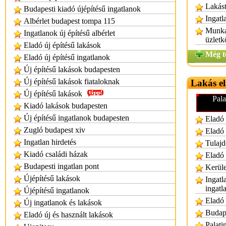
Lakást
Budapesti kiadó újépítésű ingatlanok
Ingatl
Albérlet budapest tompa 115
Munkae
Ingatlanok új építésű albérlet
üzletk
Eladó új építésű lakások
Még t
Eladó új építésű ingatlanok
Új építésű lakások budapesten
Új építésű lakások fiataloknak
Lakás el
Új építésű lakások
Pala
Kiadó lakások budapesten
Új építésű ingatlanok budapesten
Eladó 
Zugló budapest xiv
Eladó 
Ingatlan hirdetés
Tulajd
Kiadó családi házak
Eladó 
Budapesti ingatlan pont
Kerüle
Újépítésű lakások
Ingatl
ingatl
Újépítésű ingatlanok
Eladó 
Új ingatlanok és lakások
Budape
Eladó új és használt lakások
Palati