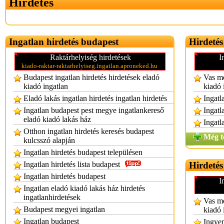
Hirdetés
Ingatlan hirdetés budapest
Hirdetés
Raktárhelyiség hirdetések
I
kiado-raktar-raktarhelyiseg.ingatlan.aproneked.hu
Budapest ingatlan hirdetés hirdetések eladó
Vas me
kiadó ingatlan
kiadó 
Eladó lakás ingatlan hirdetés ingatlan hirdetés
Ingatl
Ingatlan budapest pest megye ingatlankereső
Ingatl
eladó kiadó lakás ház
Ingatl
Otthon ingatlan hirdetés keresés budapest
Még t
kulcsszó alapján
Ingatlan hirdetés budapest településen
Ingatlan hirdetés lista budapest
Hirdetés
Ingatlan hirdetés budapest
I
Ingatlan eladó kiadó lakás ház hirdetés
ingatlanhirdetések
Vas me
Budapest megyei ingatlan
kiadó 
Ingatlan budapest
Ingyen