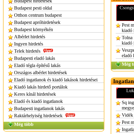
Budapest hirdetések
Csongrá
Budapest pesti oldal
Otthon centrum budapest
Budapest apróhirdetések
Pest m
Budapest környékén
kiadó 
Albérlet hirdetés
Tolna 
kiadó 
Ingyen hirdetés
Veszpr
Telek hirdetés
eladó 
Budapesti eladó lakás
Még t
Eladó tégla építésű lakás
Országos albérlet hirdetések
Eladó ingatlanok és kiadó lakások hirdetései
Ingatlan
Kiadó lakás hirdető portálok
Luk
Keres kínál hirdetések
Eladó és kiadó ingatlanok
Sq ing
megye 
Budapesti ingatlanok lakás
Vidék 
Raktárhelyiség hirdetések
Pest 
Még több
Ingatl