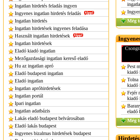
ingatl
Ingatlan hirdetés feladás ingyen
Ingyen
Ingyenes ingatlan hirdetés feladás
Ingatlan hirdetés
Még t
Ingatlan hirdetések ingyenes feladása
Használt ingatlan hirdetések
Ingyenes
Ingatlan hirdetések
Csongrá
Eladó kiadó ingatlan
Mezőgazdasági ingatlan kereső eladó
Hu az ingatlan apró
Pest m
kiadó 
Eladó budapesti ingatlan
Tolna 
Eladó ingatlan
kiadó 
Ingatlan apróhirdetések
Fejér 
Ingatlan portál
kiadó 
Ipari ingatlan
Barany
Ingatlan adatbázis
eladó 
Lakás eladó budapest belvárosában
Még t
Eladó lakás budapest
Ingyenes bizalmas hirdetések budapest
Hirdetés