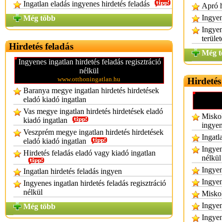
Ingatlan eladás ingyenes hirdetés feladás
Apró h
Ingyen
Még több
Ingyen
terüle
Hirdetés feladás
Még t
Ingyenes ingatlan hirdetés feladás regisztráció
nélkül
www.otthoningatlan.hu
Hirdetés
Baranya megye ingatlan hirdetés hirdetések
eladó kiadó ingatlan
Vas megye ingatlan hirdetés hirdetések eladó
Miskol
kiadó ingatlan
ingye
Veszprém megye ingatlan hirdetés hirdetések
Ingatl
eladó kiadó ingatlan
Ingyen
Hirdetés feladás eladó vagy kiadó ingatlan
nélkül
Ingyen
Ingatlan hirdetés feladás ingyen
Ingyen
Ingyenes ingatlan hirdetés feladás regisztráció
nélkül
Miskol
Ingyen
Még több
Ingyen