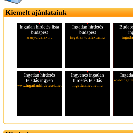
Kiemelt ajánlataink
Ingatlan hirdetés lista
Ingatlan hirdetés
Budape
budapest
budapest
in
aranyoldalak.hu
ingatlan.totalextra.hu
ingatl
Ingatlan hirdetés
Ingyenes ingatlan
Ingatla
feladás ingyen
hirdetés feladás
www.ingatl
www.ingatlanhirdetesek.net
ingatlan.neunet.hu