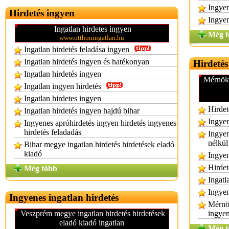
Ingyen
Hirdetés ingyen
Ingyen
Ingatlan hirdetes ingyen
Még t
www.otthoningatlan.hu
Ingatlan hirdetés feladása ingyen
Ingatlan hirdetés ingyen és hatékonyan
Hirdetés
Ingatlan hirdetés ingyen
Mérnök 
Ingatlan ingyen hirdetés
Ingatlan hirdetes ingyen
Hirdet
Ingatlan hirdetés ingyen hajdú bihar
Ingyen
Ingyenes apróhirdetés ingyen hirdetés ingyenes
hirdetés feladadás
Ingyen
nélkül
Bihar megye ingatlan hirdetés hirdetések eladó
kiadó
Ingyen
Hirdet
Még több
Ingatl
Ingyen
Ingyenes ingatlan hirdetés
Mérnök
Veszprém megye ingatlan hirdetés hirdetések
ingye
eladó kiadó ingatlan
Még t