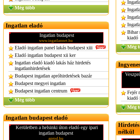
Ingatl
Még több
Ingatl
Ingatl
Ingatl
Ingatlan eladó
Bihar 
Ingatlan budapest
kiadó
www.ingatlannet.hu
Még t
Eladó ingatlan panel lakás budapest xiii
Eladó ingatlan budapest xii ker
Ingatlan eladó kiadó lakás ház hirdetés
Ingyenes
ingatlanhirdetések
Veszpré
Budapest ingatlan apróhirdetések bazár
Budapest megyei ingatlan
Budapest ingatlan centrum
Fejér 
kiadó 
Még több
Még t
Ingatlan budapest eladó
Hirdetés
Kerületben a helsinki úton eladó egy ipari
nélkül
ingatlan budapest
aprod.hu