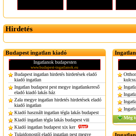
Hirdetés
Budapest ingatlan kiadó
Ingatlan
Ingatlanok budapesten
www.budapest-ingatlanok.eu
Budapest ingatlan hirdetés hirdetések eladó
Otthon
kiadó ingatlan
kulcss
Ingatlan budapest pest megye ingatlankereső
Ingatl
eladó kiadó lakás ház
Ingatl
Zala megye ingatlan hirdetés hirdetések eladó
Ingatl
kiadó ingatlan
Ingatl
Kiadó használt ingatlan tégla lakás budapest
Még t
Kiadó ingatlan tégla lakás budapest viii
Kiadó ingatlan budapest xix ker
Tulajdonostól eladó ingatlan pest megye
Ingatlan