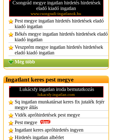
Csongrád megye ingatlan hirdetés hirdetések
eladó kiadó ingatlan
www.csongradi-ingatlanok.hu
Pest megye ingatlan hirdetés hirdetések eladó
kiadó ingatlan
Békés megye ingatlan hirdetés hirdetések eladó
kiadó ingatlan
Veszprém megye ingatlan hirdetés hirdetések
eladó kiadó ingatlan
Még több
Ingatlant keres pest megye
Lukácsfy ingatlan iroda bemutatkozás
lukacsfy.ingatlan.com
Sq ingatlan munkatársat keres fix jutalék fejér
megye állás
Vidék apróhirdetések pest megye
Pest megye
Ingatlant keres apróhirdetés ingyen
Hirdetés ingatlan albérlet