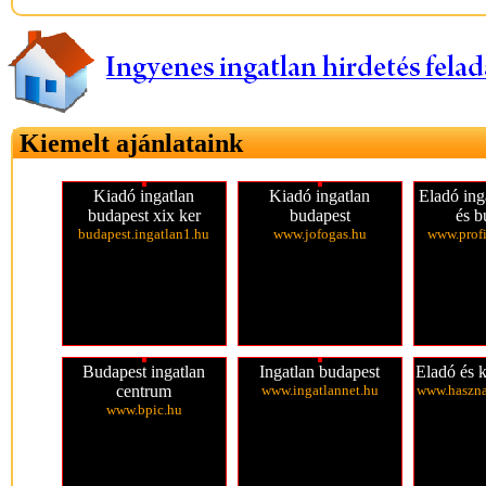
Kiemelt ajánlataink
Kiadó ingatlan
Kiadó ingatlan
Eladó ing
budapest xix ker
budapest
és b
budapest.ingatlan1.hu
www.jofogas.hu
www.profi
Budapest ingatlan
Ingatlan budapest
Eladó és k
centrum
www.ingatlannet.hu
www.haszna
www.bpic.hu