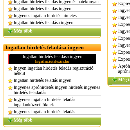
Ingatlan hirdetés feladás ingyen és hatékonyan
Expres
Ingatlan hirdetés feladás ingyen
Ingyen
Ingyenes ingatlan hirdetés hirdetés
Ingyen
Ingatlan hirdetés feladása ingyen
Expres
Még több
Ingyen
Expres
Ingyen
Ingatlan hirdetés feladása ingyen
Expres
Ingatlan hirdetés feladása ingyen
Expres
ingatlan.totalextra.hu
Apróhi
Ingyen ingatlan hirdetés feladás regisztráció
apróhi
nélkül
Még t
Ingatlan hirdetés feladás ingyen
Ingyenes apróhirdetés ingyen hirdetés ingyenes
hirdetés feladadás
Ingyenes ingatlan hirdetés feladás
ingatlanközvetítőknek
Ingyenes ingatlan hirdetés feladás
Még több