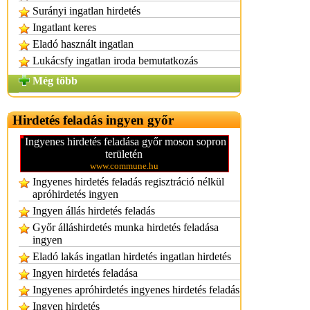
Surányi ingatlan hirdetés
Ingatlant keres
Eladó használt ingatlan
Lukácsfy ingatlan iroda bemutatkozás
Még több
Hirdetés feladás ingyen győr
Ingyenes hirdetés feladása győr moson sopron
területén
www.commune.hu
Ingyenes hirdetés feladás regisztráció nélkül
apróhirdetés ingyen
Ingyen állás hirdetés feladás
Győr álláshirdetés munka hirdetés feladása
ingyen
Eladó lakás ingatlan hirdetés ingatlan hirdetés
Ingyen hirdetés feladása
Ingyenes apróhirdetés ingyenes hirdetés feladás
Ingyen hirdetés