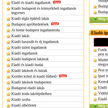
budap
Eladó és kiadó ingatlanok
Budape
Kiadó budapesti és környékbeli ingatlanok
Budape
ingyenes
Kiadó tégla építésű lakás
Még t
Budapest apróhirdetések
At home budapest ingatlaniroda
Eladó ip
Kiadó lakás
Kiadó használt és új ingatlanok
Kiadó üzleti ingatlanok
Fotók 
Kiadó ingatlanok
pest 
Kiadó budapesti lakások
Multif
megye 
Eladó és kiadó budai
Pest m
Kiadó lakások és házak
Ipari 
Kerület keled út kiadó fűthető
Keresk
Kiadó lakások budapesten
Eladó 
Budapesti eladó lakás
Vidéki
Kiadó iroda lakóépületben
Eladó 
Kiadó szoba
Kiadó albérletek
Még t