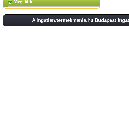
Még több
A
Ingatlan.termekmania.hu
Budapest ingatl