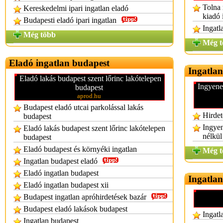
Tolna 
Kereskedelmi ipari ingatlan eladó
kiadó 
Budapesti eladó ipari ingatlan
Ingatl
Még több
Még t
Eladó ingatlan budapest
Ingatlan
Eladó lakás budapest szent lőrinc lakótelepen
Ingyenes
budapest
aprod.hu
Budapest eladó utcai parkolással lakás
Hirdet
budapest
Ingyen
Eladó lakás budapest szent lőrinc lakótelepen
nélkül
budapest
Eladó budapest és környéki ingatlan
Még t
Ingatlan budapest eladó
Eladó ingatlan budapest
Ingatlan
Eladó ingatlan budapest xii
Budapest ingatlan apróhirdetések bazár
Budapest eladó lakások budapest
Ingatl
Ingatlan budapest