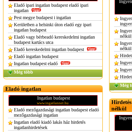
Ingyen 
Eladó ipari ingatlan budapest eladó ipari
ingatlan
Pest megye budapest i ingatlan
Ingyen
ingyen
Kerületben a helsinki úton eladó egy ipari
ingatlan budapest
Ingyen
nélkül
Eladó vagy bérbeadó kereskedelmi ingatlan
budapest kartács utca
Ingyen
nélkül
Eladó kereskedelmi ingatlan budapest
Hirdet
Eladó ingatlan budapest
Ingyen
Ingatlan budapest eladó
Ingyen
Még több
Hirdet
Még t
Eladó ingatlan
Ingatlan budapest
Hirdetés
www.ingatlannet.hu
nélkül
Eladó mezőgazdasági ingatlan budapest eladó
mezőgazdasági ingatlan
Ingyen 
Ingatlan eladó kiadó lakás ház hirdetés
ingatlanhirdetések