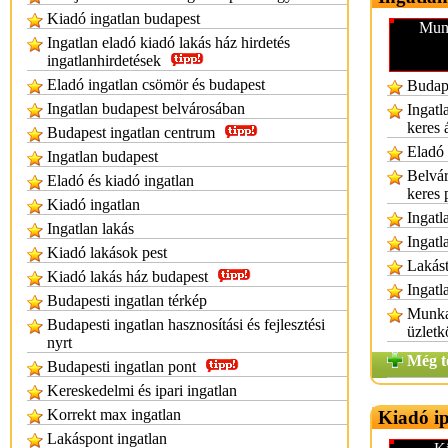
Kiadó ingatlan budapest
Munk
Ingatlan eladó kiadó lakás ház hirdetés
ingatlanhirdetések
Eladó ingatlan csömör és budapest
Budape
Ingatlan budapest belvárosában
Ingatl
keres 
Budapest ingatlan centrum
Eladó 
Ingatlan budapest
Belvár
Eladó és kiadó ingatlan
keres
Kiadó ingatlan
Ingatl
Ingatlan lakás
Ingatl
Kiadó lakások pest
Lakást
Kiadó lakás ház budapest
Ingatl
Budapesti ingatlan térkép
Munkae
Budapesti ingatlan hasznosítási és fejlesztési
üzletk
nyrt
Még t
Budapesti ingatlan pont
Kereskedelmi és ipari ingatlan
Korrekt max ingatlan
Kiadó ip
Lakáspont ingatlan