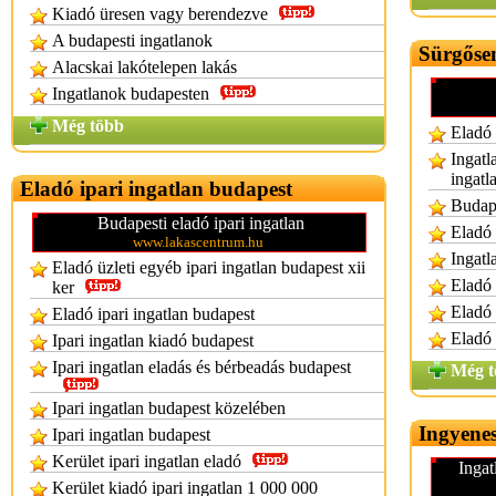
Kiadó üresen vagy berendezve
A budapesti ingatlanok
Sürgősen
Alacskai lakótelepen lakás
Ingatlanok budapesten
Még több
Eladó 
Ingatl
ingatl
Eladó ipari ingatlan budapest
Budape
Budapesti eladó ipari ingatlan
Eladó 
www.lakascentrum.hu
Ingatl
Eladó üzleti egyéb ipari ingatlan budapest xii
Eladó 
ker
Eladó 
Eladó ipari ingatlan budapest
Eladó 
Ipari ingatlan kiadó budapest
Ipari ingatlan eladás és bérbeadás budapest
Még t
Ipari ingatlan budapest közelében
Ingyenes
Ipari ingatlan budapest
Kerület ipari ingatlan eladó
Ingat
Kerület kiadó ipari ingatlan 1 000 000