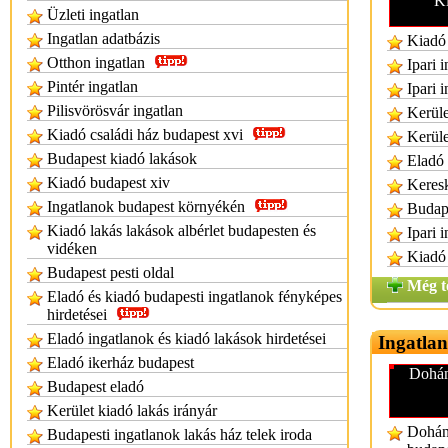
Ki
Üzleti ingatlan
Ingatlan adatbázis
Kiadó 
Otthon ingatlan
Ipari 
Pintér ingatlan
Ipari 
Pilisvörösvár ingatlan
Kerüle
Kiadó családi ház budapest xvi
Kerüle
Budapest kiadó lakások
Eladó 
Kiadó budapest xiv
Keresk
Ingatlanok budapest környékén
Budape
Kiadó lakás lakások albérlet budapesten és
Ipari 
vidéken
Kiadó 
Budapest pesti oldal
Még t
Eladó és kiadó budapesti ingatlanok fényképes
hirdetései
Eladó ingatlanok és kiadó lakások hirdetései
Ingatlan
Eladó ikerház budapest
Dohán
Budapest eladó
Kerület kiadó lakás irányár
Dohány
Budapesti ingatlanok lakás ház telek iroda