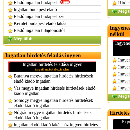
Eladó ingatlan budapest
Hirdet
Ingatlan budapest eladó
Még t
Eladó ingatlan budapest xvi
Kerület budapest eladó lakás
Ingyenes
Eladó ingatlan tulajdonostól
nélkül
Még több
Ingyenes
Ingatlan hirdetés feladás ingyen
Ingyen
Ingatlan hirdetés feladása ingyen
Ingyen
ingatlan.totalextra.hu
Ingyen
Baranya megye ingatlan hirdetés hirdetések
Ingyen
eladó kiadó ingatlan
Ingyen
Vas megye ingatlan hirdetés hirdetések eladó
kiadó ingatlan
Még t
Somogy megye ingatlan hirdetés hirdetések
eladó kiadó ingatlan
Hirdetés
Nógrád megye ingatlan hirdetés hirdetések
eladó kiadó ingatlan
Expr
Ingatlan eladó kiadó lakás ház ingyen hirdetés