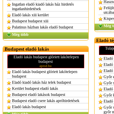
Haszná
Ingatlan eladó kiadó lakás ház hirdetés
Felújí
ingatlanhirdetések
utcáb
Eladó lakás xiii kerület
Kispes
Budapest budapest xiii
Még t
Palatinus házban lakás eladó budapest
Még több
Eladó té
Tulaj
Budapest eladó lakás
Eladó lakás budapest glóriett lakótelepen
Eladó 
budapest
Eladó 
aprod.hu
Eladó 
Eladó lakás budapest glóriett lakótelepen
budapest
Győr e
Eladó kiadó lakás ház telek budapest
Győr s
Kerület budapest eladó lakás
Eladó 
Budapest eladó lakások budapest
Győr k
Budapest eladó csere lakás apróhirdetések
Eladó 
Eladó lakás budapest
Győr s
győr 