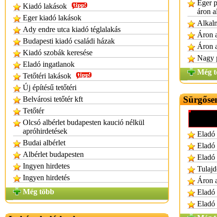
Eger p
Kiadó lakások
áron a
Eger kiadó lakások
Alkalm
Ady endre utca kiadó téglalakás
Áron a
Budapesti kiadó családi házak
Áron a
Kiadó szobák keresése
Nagy p
Eladó ingatlanok
Még t
Tetőtéri lakások
Új építésű tetőtéri
Sürgősen
Belvárosi tetőtér kft
Tetőtér
Olcsó albérlet budapesten kaució nélkül
apróhirdetések
Eladó 
Budai albérlet
Eladó 
Albérlet budapesten
Eladó 
Ingyen hirdetes
Tulajd
Ingyen hirdetés
Áron a
Még több
Eladó 
Eladó 