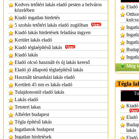
Kedves tetőtéri lakás eladó pesten a belváros
Eladó 
közelében
Otthon
Kiadó ingatlan hirdetés
kulcss
5 szobás tetőtéri lakás eladó zuglóban
Ingatl
Kiadó lakás hirdetések feladása ingyen
Ingatl
Kerület lakás eladó
Ingatl
Kiadó téglaépítésű lakás
Budape
Kiadó lakás
Ingatl
Eladó olcsó használt és új lakás kereső
Még t
Eladó jó állapotú téglaépítésű lakás
Használt társasházi lakás eladó
Tégla la
Kerületi 45 nm es lakás eladó
Tulajdonostól eladó lakás
Tu
Lakás eladó
Kiadó 
Tetoteri lakas
Albérlet budapest
Eladó 
Tégla építésű lakás
Budape
Ingatlanok budapest
lakás
Ingatlan hirdetések
Eladó 