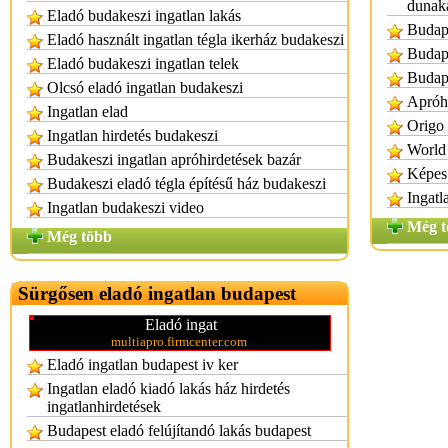
dunak
Eladó budakeszi ingatlan lakás
Budape
Eladó használt ingatlan tégla ikerház budakeszi
Budape
Eladó budakeszi ingatlan telek
Budape
Olcsó eladó ingatlan budakeszi
Apróhi
Ingatlan elad
Origo 
Ingatlan hirdetés budakeszi
World 
Budakeszi ingatlan apróhirdetések bazár
Képes 
Budakeszi eladó tégla építésű ház budakeszi
Ingatl
Ingatlan budakeszi video
Még t
Még több
Sürgősen eladó ingatlan budapest
Eladó ingat
multiapro.firmcenter.com
Eladó ingatlan budapest iv ker
Ingatlan eladó kiadó lakás ház hirdetés
ingatlanhirdetések
Budapest eladó felújítandó lakás budapest