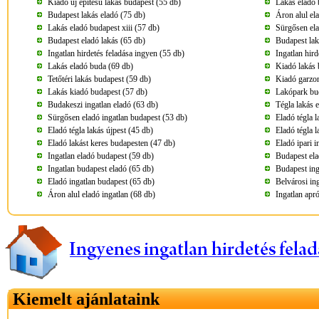
Kiadó új építésű lakás budapest (55 db)
Lakás eladó 
Budapest lakás eladó (75 db)
Áron alul el
Lakás eladó budapest xiii (57 db)
Sürgősen ela
Budapest eladó lakás (65 db)
Budapest lak
Ingatlan hirdetés feladása ingyen (55 db)
Ingatlan hird
Lakás eladó buda (69 db)
Kiadó lakás 
Tetőtéri lakás budapest (59 db)
Kiadó garzon
Lakás kiadó budapest (57 db)
Lakópark bud
Budakeszi ingatlan eladó (63 db)
Tégla lakás 
Sürgősen eladó ingatlan budapest (53 db)
Eladó tégla 
Eladó tégla lakás újpest (45 db)
Eladó tégla 
Eladó lakást keres budapesten (47 db)
Eladó ipari 
Ingatlan eladó budapest (59 db)
Budapest ela
Ingatlan budapest eladó (65 db)
Budapest ing
Eladó ingatlan budapest (65 db)
Belvárosi in
Áron alul eladó ingatlan (68 db)
Ingatlan apr
Kiemelt ajánlataink