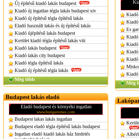
Kia
Új építésű kiadó lakás budapest
Kiadó új ingatlan tégla lakás budapest xiv
Kiadó 
Kiadó új építésű tégla építésű lakás
Kiadó 
Eladó használt lakás és új építésű lakás
Es gar
Kiadó újépítésű lakás budapest
Kiadó 
Kerület kiadó tégla építésű lakás viii
Kiadó 
Kiadó lakás budapest
Kiadó 
Kiadó lakás city budapest
Kiadó 
Kiadó tégla építésű lakás
Miskol
Kiadó új építésű tégla lakás
Kiadó 
Még több
Még t
Budapest lakás eladó
Lakópar
Eladó budapest és környéki ingatlan
www.hungaromax.com
Budapest lakas lakás ingatlan
Kerüle
Budapest eladó tégla építésű lakás budapest
Ingatlan eladó kiadó lakás ház hirdetés
Albérl