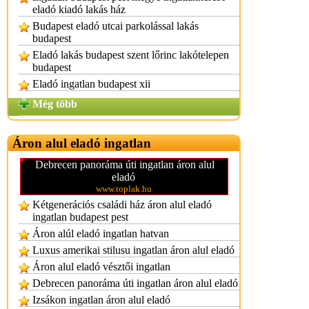
eladó kiadó lakás ház
Budapest eladó utcai parkolással lakás
budapest
Eladó lakás budapest szent lőrinc lakótelepen
budapest
Eladó ingatlan budapest xii
Még több
Áron alul eladó ingatlan
Debrecen panoráma úti ingatlan áron alul
eladó
www.toplak.hu
Kétgenerációs családi ház áron alul eladó
ingatlan budapest pest
Áron alúl eladó ingatlan hatvan
Luxus amerikai stilusu ingatlan áron alul eladó
Áron alul eladó vésztői ingatlan
Debrecen panoráma úti ingatlan áron alul eladó
Izsákon ingatlan áron alul eladó