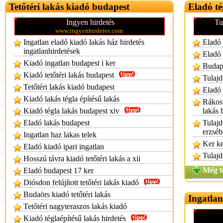
Tetőtéri lakás kiadó budapest
Eladó té
Ingyen hirdetés
Tu
www.ingyenhirdetes.com
Ingatlan eladó kiadó lakás ház hirdetés
Eladó 
ingatlanhirdetések
Eladó 
Kiadó ingatlan budapest i ker
Budape
Kiadó tetőtéri lakás budapest
Tulajd
Tetőtéri lakás kiadó budapest
Eladó 
Kiadó lakás tégla építésű lakás
Rákosp
Kiadó tégla lakás budapest xiv
lakás 
Eladó lakás budapest
Tulajd
erzséb
Ingatlan haz lakas telek
Ker ke
Eladó kiadó ipari ingatlan
Tulajd
Hosszú távra kiadó tetőtéri lakás a xii
Még t
Eladó budapest 17 ker
Diósdon felújított tetőtéri lakás kiadó
Budaörs kiadó tetőtéri lakás
Ingatlan
Tetőtéri nagyteraszos lakás kiadó
Kiadó téglaépítésű lakás hirdetés