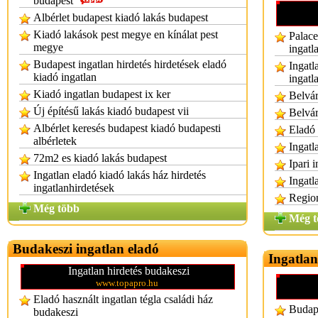
budapest
Albérlet budapest kiadó lakás budapest
Kiadó lakások pest megye en kínálat pest
Palace
megye
ingatl
Budapest ingatlan hirdetés hirdetések eladó
Ingatl
kiadó ingatlan
ingatl
Kiadó ingatlan budapest ix ker
Belvár
Új építésű lakás kiadó budapest vii
Belvár
Albérlet keresés budapest kiadó budapesti
Eladó 
albérletek
Ingatl
72m2 es kiadó lakás budapest
Ipari 
Ingatlan eladó kiadó lakás ház hirdetés
Ingatl
ingatlanhirdetések
Region
Még több
Még t
Budakeszi ingatlan eladó
Ingatla
Ingatlan hirdetés budakeszi
www.topapro.hu
Eladó használt ingatlan tégla családi ház
Budape
budakeszi