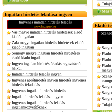
Még több
Tulajd
Még t
Ingatlan hirdetés feladása ingyen
Ingyenes ingatlan hirdetés feladás
Eladó té
www.hazapro.hu
Vas megye ingatlan hirdetés hirdetések eladó
Szeged
kiadó ingatlan
Zala megye ingatlan hirdetés hirdetések eladó
kiadó ingatlan
Szeged
Somogy megye ingatlan hirdetés hirdetések
Eladó 
eladó kiadó ingatlan
Eladó 
Ingyen ingatlan hirdetés feladás regisztráció
Eladó 
nélkül
megy
Ingatlan hirdetés feladás ingyen
Szeged
Ingyenes apróhirdetés ingyen hirdetés ingyenes
csong
hirdetés feladadás
Szeged
Ingyenes ingatlan hirdetés hirdetés
Szeged
Ingatlan hirdetés feladása ingyen
Szeged
Ingyenes ingatlan hirdetés feladás
Tulajd
ingatlanközvetítőknek
Még t