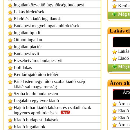
Ingatlanközvetítő ügynökség budapest
Kerüle
Lakás hirdetések
Még t
Eladó és kiadó ingatlanok
Budapest megyei ingatlanhirdetések
Lakás e
Ingatlan bp kft
Otthon ingatlan
Ingatlan piactér
Lakás 
Budapest xvii
Eladó 
Erzsébetváros budapest vii
Még t
Loft lakas
Ker tárogató úton tetőtéri
Kínál istenhegyi úton szoba kiadó szép
Áron alu
kilátással magyarország
Áro
Szoba kiadó budapesten
Legalább egy évre kiadó
Áron a
Hajdú bihar kiadó lakások és családiházak
Eladó 
ingyenes apróhirdetések
Eladó 
Kiadó budapesti lakások
Áron a
Kiadó ingatlanok