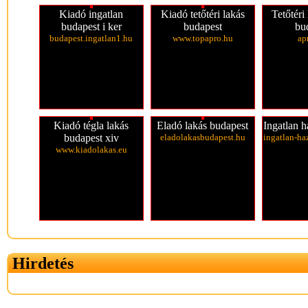
Kiadó ingatlan
Kiadó tetőtéri lakás
Tetőtéri
budapest i ker
budapest
bu
budapest.ingatlan1.hu
www.topapro.hu
ap
Kiadó tégla lakás
Eladó lakás budapest
Ingatlan h
budapest xiv
eladolakasbudapest.hu
ingatlan-ha
www.kiadolakas.eu
Hirdetés