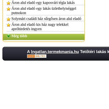
Áron alul eladó egy kaposvári tégla lakás
Áron alul eladó egy lakás üzlethelyiséggel
putnokon
Solymári családi ház sűrgősen áron alul eladó
Áron alul eladó kis ház nagy telekkel
apróhirdetés ingyen
Még több
A
Ingatlan.termekmania.hu
Tetőtéri lakás 