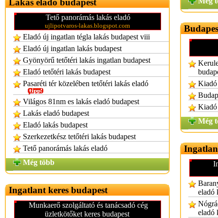
Még t
Lakás eladó budapest
Tető panorámás lakás eladó
ujlipotvaros-lakas.blogspot.com
Budapes
Eladó új ingatlan tégla lakás budapest viii
Eladó új ingatlan lakás budapest
Gyönyörű tetőtéri lakás ingatlan budapest
Kerule
Eladó tetőtéri lakás budapest
budap
Pasaréti tér közelében tetőtéri lakás eladó
Kiadó 
Budape
Világos 81nm es lakás eladó budapest
Kiadó 
Lakás eladó budapest
Még t
Eladó lakás budapest
Szerkezetkész tetőtéri lakás budapest
Ingatlan
Tető panorámás lakás eladó
Még több
I
Barany
Ingatlant keres budapest
eladó 
Nógrád
Munkaerő szolgáltató és tanácsadó cég
eladó 
üzletkötőket keres budapest