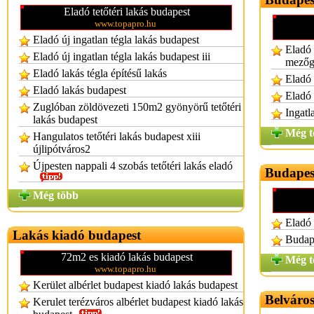
Eladó tetőtéri lakás budapest
www.topapro.hu
Eladó új ingatlan tégla lakás budapest
Eladó 
Eladó új ingatlan tégla lakás budapest iii
mezőga
Eladó lakás tégla építésű lakás
Eladó 
Eladó lakás budapest
Eladó 
Zuglóban zöldövezeti 150m2 gyönyörű tetőtéri
Ingatl
lakás budapest
Még t
Hangulatos tetőtéri lakás budapest xiii
újlipótváros2
Újpesten nappali 4 szobás tetőtéri lakás eladó
Budapest
Még több
Eladó 
Lakás kiadó budapest
Budape
72m2 es kiadó lakás budapest
Még t
www.topapro.hu
Kerület albérlet budapest kiadó lakás budapest
Belváros
Kerulet terézváros albérlet budapest kiadó lakás