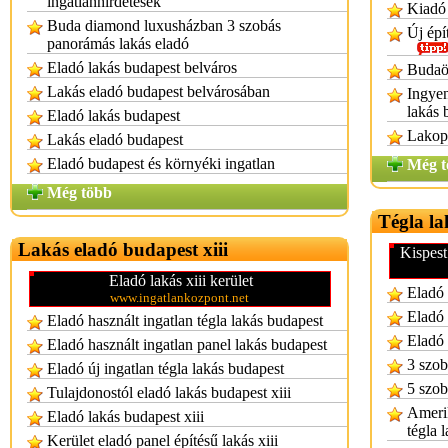
ingatlanhirdetések
Kiadó 
Buda diamond luxusházban 3 szobás
Új épí
panorámás lakás eladó
Eladó lakás budapest belváros
Budaör
Lakás eladó budapest belvárosában
Ingyen
lakás 
Eladó lakás budapest
Lakop
Lakás eladó budapest
Eladó budapest és környéki ingatlan
Még t
Még több
Tégla la
Lakás eladó budapest xiii
Kispest
Eladó lakás xiii kerület
Eladó 
www.ingatlankozpont.net
Eladó 
Eladó használt ingatlan tégla lakás budapest
Eladó 
Eladó használt ingatlan panel lakás budapest
3 szob
Eladó új ingatlan tégla lakás budapest
5 szob
Tulajdonostól eladó lakás budapest xiii
Amerik
Eladó lakás budapest xiii
tégla 
Kerület eladó panel építésű lakás xiii