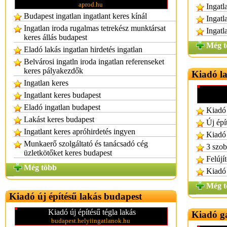
aprod.hu
Ingatl
Budapest ingatlan ingatlant keres kínál
Ingatl
Ingatlan iroda rugalmas tetrekész munktársat
Ingatl
keres állás budapest
Még t
Eladó lakás ingatlan hirdetés ingatlan
Belvárosi ingatln iroda ingatlan referenseket
keres pályakezdők
Kiadó l
Ingatlan keres
Ingatlant keres budapest
Eladó ingatlan budapest
Kiadó 
Lakást keres budapest
Új épí
Ingatlant keres apróhirdetés ingyen
Kiadó 
Munkaerő szolgáltató és tanácsadó cég
3 szob
üzletkötőket keres budapest
Felújí
Még több
Kiadó 
Még t
Kiadó új építésű lakás budapest
Kiadó új építésű tégla lakás
Kiadó g
budapest.helyiingatlanok.hu