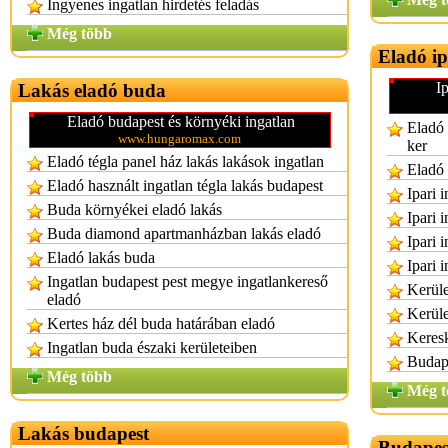
Ingyenes ingatlan hirdetés feladás
Még több
Eladó ip
I
Lakás eladó buda
Eladó budapest és környéki ingatlan
Eladó 
www.hungaromax.com
ker
Eladó tégla panel ház lakás lakások ingatlan
Eladó 
Eladó használt ingatlan tégla lakás budapest
Ipari 
Buda környékei eladó lakás
Ipari 
Buda diamond apartmanházban lakás eladó
Ipari 
Eladó lakás buda
Ipari 
Ingatlan budapest pest megye ingatlankereső
Kerüle
eladó
Kerüle
Kertes ház dél buda határában eladó
Keresk
Ingatlan buda északi kerületeiben
Budape
Még több
Még t
Lakás budapest
Budapest