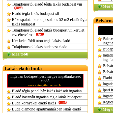
Tulajdonostól eladó tégla lakás budapest viii
Még t
Eladó tégla lakás budapest xii
Rákospalotai kertkapcsolatos 52 m2 eladó tégla
Belváros
lakás budapest
Tulajdonostól eladó lakás budapest vii kerület
erzsébetváros
Palace
Ker kelenföldi úton tégla lakás eladó
ingatl
Tulajdonostol lakas budapest elado
Budape
Még több
Ingatl
ingatl
Belvár
Lakás eladó buda
Belvár
Ingatlan budapest pest megye ingatlankereső
Eladó 
eladó
Ingatl
www.azingatlankereso.hu
Ipari 
Eladó tégla panel ház lakás lakások ingatlan
Ingatl
Eladó használt ingatlan tégla lakás budapest
Region
Buda környékei eladó lakás
Buda diamond apartmanházban lakás eladó
Még t