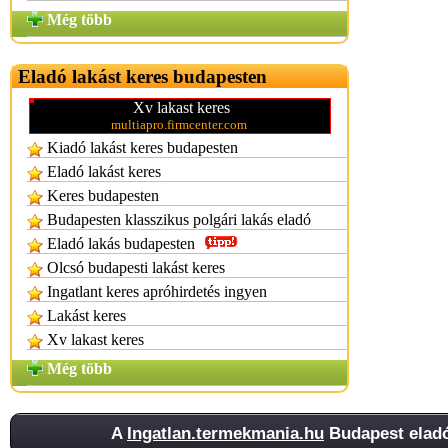
Még több
Eladó lakást keres budapesten
Xv lakast keres
multiapro.firmcenter.com
Kiadó lakást keres budapesten
Eladó lakást keres
Keres budapesten
Budapesten klasszikus polgári lakás eladó
Eladó lakás budapesten
Olcsó budapesti lakást keres
Ingatlant keres apróhirdetés ingyen
Lakást keres
Xv lakast keres
Még több
A
Ingatlan.termekmania.hu
Budapest eladó