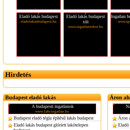
Eladó lakás budapest
Eladó lakás budapest
Ingatlan b
eladolakasbudapest.hu
xiii
www.sp
www.ingatlanrobot.hu
Hirdetés
Budapest eladó lakás
Áron alu
A budapesti ingatlanok
Na
www.1abcingatlan.hu
Budapest eladó tégla építésű lakás budapest
Áron a
Eladó lakás budapest glóriett lakótelepen
Eladó 