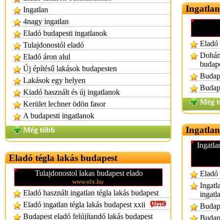
Ingatlan
Ingatlan
4nagy ingatlan
Eladó budapesti ingatlanok
Eladó 
Tulajdonostól eladó
Dohány
Eladó áron alul
budap
Új építésű lakások budapesten
Budape
Lakások egy helyen
Budape
Kiadó használt és új ingatlanok
Még t
Kerület lechner ödön fasor
A budapesti ingatlanok
Ingatlan
Még több
Ingatla
Eladó tégla lakás budapest
Tulajdonostol lakas budapest elado
Eladó 
www.olx.hu
Ingatl
Eladó használt ingatlan tégla lakás budapest
ingatl
Eladó ingatlan tégla lakás budapest xxii
Budape
Budapest eladó felújítandó lakás budapest
Budape