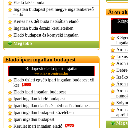
Eladó lakás buda
Ingatlan budapest pest megye ingatlankereső
Áron alu
eladó
Kétge
Kertes ház dél buda határában eladó
Ingatlan buda északi kerületeiben
Eladó budapest és környéki ingatlan
Kétgen
ingatl
Még több
Áron a
Luxus 
Eladó ipari ingatlan budapest
Áron a
Budapesti eladó ipari ingatlan
Debrec
www.lakascentrum.hu
Izsáko
Eladó üzleti egyéb ipari ingatlan budapest xii
Áron a
ker
Áron a
Eladó ipari ingatlan budapest
putno
Ipari ingatlan kiadó budapest
Solymá
Ipari ingatlan eladás és bérbeadás budapest
Áron a
Ipari ingatlan budapest közelében
apróhi
Ipari ingatlan budapest
Még t
Kerület ipari ingatlan eladó