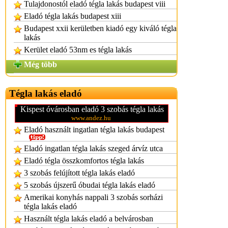
Tulajdonostól eladó tégla lakás budapest viii
Eladó tégla lakás budapest xiii
Budapest xxii kerületben kiadó egy kiváló tégla
lakás
Kerület eladó 53nm es tégla lakás
Még több
Tégla lakás eladó
Kispest óvárosban eladó 3 szobás tégla lakás
www.andez.hu
Eladó használt ingatlan tégla lakás budapest
Eladó ingatlan tégla lakás szeged árvíz utca
Eladó tégla összkomfortos tégla lakás
3 szobás felújított tégla lakás eladó
5 szobás újszerű óbudai tégla lakás eladó
Amerikai konyhás nappali 3 szobás sorházi
tégla lakás eladó
Használt tégla lakás eladó a belvárosban