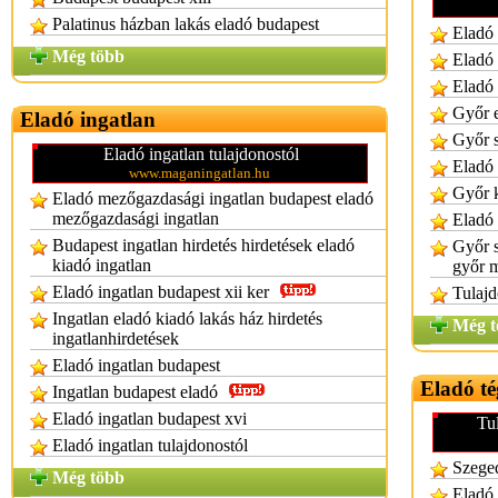
Palatinus házban lakás eladó budapest
Eladó 
Még több
Eladó 
Eladó 
Győr e
Eladó ingatlan
Győr s
Eladó ingatlan tulajdonostól
Eladó 
www.maganingatlan.hu
Győr k
Eladó mezőgazdasági ingatlan budapest eladó
mezőgazdasági ingatlan
Eladó 
Budapest ingatlan hirdetés hirdetések eladó
Győr s
kiadó ingatlan
győr 
Eladó ingatlan budapest xii ker
Tulajd
Ingatlan eladó kiadó lakás ház hirdetés
Még t
ingatlanhirdetések
Eladó ingatlan budapest
Eladó té
Ingatlan budapest eladó
Eladó ingatlan budapest xvi
Tu
Eladó ingatlan tulajdonostól
Szeged
Még több
Eladó 