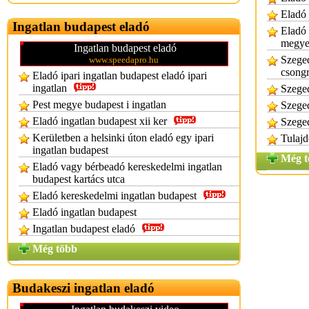
Eladó 
Ingatlan budapest eladó
Eladó 
megy
Ingatlan budapest eladó
Szeged
www.speedapro.hu
csong
Eladó ipari ingatlan budapest eladó ipari
ingatlan
Szeged
Pest megye budapest i ingatlan
Szeged
Eladó ingatlan budapest xii ker
Szeged
Kerületben a helsinki úton eladó egy ipari
Tulajd
ingatlan budapest
Még t
Eladó vagy bérbeadó kereskedelmi ingatlan
budapest kartács utca
Eladó kereskedelmi ingatlan budapest
Eladó ingatlan budapest
Ingatlan budapest eladó
Még több
Budakeszi ingatlan eladó