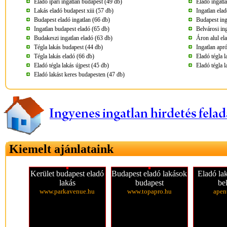
Eladó ipari ingatlan budapest (49 db)
Eladó ingatl
Lakás eladó budapest xiii (57 db)
Ingatlan ela
Budapest eladó ingatlan (66 db)
Budapest ing
Ingatlan budapest eladó (65 db)
Belvárosi in
Budakeszi ingatlan eladó (63 db)
Áron alul el
Tégla lakás budapest (44 db)
Ingatlan apr
Tégla lakás eladó (66 db)
Eladó tégla 
Eladó tégla lakás újpest (45 db)
Eladó tégla 
Eladó lakást keres budapesten (47 db)
Kiemelt ajánlataink
Kerület budapest eladó
Budapest eladó lakások
Eladó la
lakás
budapest
be
www.parkavenue.hu
www.topapro.hu
apen