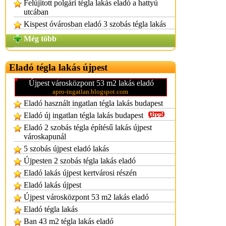
Felújított polgári tégla lakás eladó a hattyú
utcában
Kispest óvárosban eladó 3 szobás tégla lakás
Még több
Eladó tégla lakás újpest
Újpest városközpont 53 m2 lakás eladó
apro-ingatlan.blogspot.com
Eladó használt ingatlan tégla lakás budapest
Eladó új ingatlan tégla lakás budapest
Eladó 2 szobás tégla építésű lakás újpest
városkapunál
5 szobás újpest eladó lakás
Újpesten 2 szobás tégla lakás eladó
Eladó lakás újpest kertvárosi részén
Eladó lakás újpest
Újpest városközpont 53 m2 lakás eladó
Eladó tégla lakás
Ban 43 m2 tégla lakás eladó