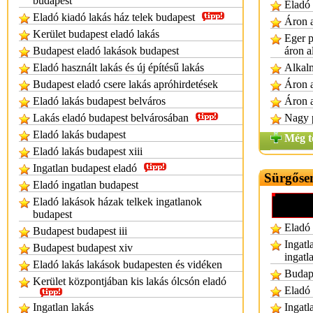
budapest
Eladó 
Eladó kiadó lakás ház telek budapest
Áron a
Kerület budapest eladó lakás
Eger p
Budapest eladó lakások budapest
áron a
Eladó használt lakás és új építésű lakás
Alkalm
Budapest eladó csere lakás apróhirdetések
Áron a
Eladó lakás budapest belváros
Áron a
Lakás eladó budapest belvárosában
Nagy p
Eladó lakás budapest
Még t
Eladó lakás budapest xiii
Ingatlan budapest eladó
Sürgősen
Eladó ingatlan budapest
Eladó lakások házak telkek ingatlanok
budapest
Eladó 
Budapest budapest iii
Ingatl
Budapest budapest xiv
ingatl
Eladó lakás lakások budapesten és vidéken
Budape
Kerület központjában kis lakás ólcsón eladó
Eladó 
Ingatlan lakás
Ingatl