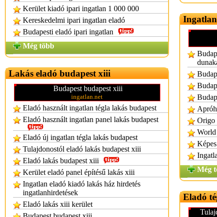
Kerület kiadó ipari ingatlan 1 000 000
Ingatla
Kereskedelmi ipari ingatlan eladó
Budapesti eladó ipari ingatlan
Még több
Budape
dunak
Lakás eladó budapest xiii
Budape
Budape
Budapest budapest xiii
ingatlan.net
Budape
Eladó használt ingatlan tégla lakás budapest
Apróhi
Eladó használt ingatlan panel lakás budapest
Origo 
World 
Eladó új ingatlan tégla lakás budapest
Képes 
Tulajdonostól eladó lakás budapest xiii
Ingatl
Eladó lakás budapest xiii
Még t
Kerület eladó panel építésű lakás xiii
Ingatlan eladó kiadó lakás ház hirdetés
ingatlanhirdetések
Eladó té
Eladó lakás xiii kerület
Tulaj
Budapest budapest xiii