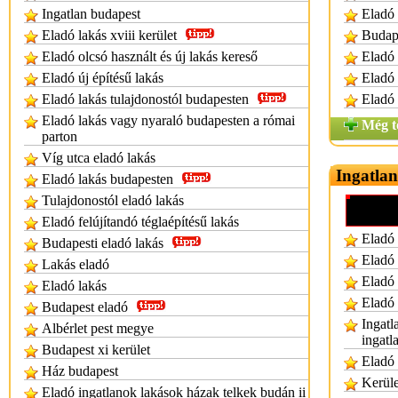
Ingatlan budapest
Eladó 
Eladó lakás xviii kerület
Budape
Eladó olcsó használt és új lakás kereső
Eladó 
Eladó új építésű lakás
Eladó 
Eladó lakás tulajdonostól budapesten
Eladó 
Eladó lakás vagy nyaraló budapesten a római
Még t
parton
Víg utca eladó lakás
Ingatlan
Eladó lakás budapesten
Tulajdonostól eladó lakás
Eladó felújítandó téglaépítésű lakás
Eladó 
Budapesti eladó lakás
Eladó 
Lakás eladó
Eladó 
Eladó lakás
Eladó 
Budapest eladó
Ingatl
Albérlet pest megye
ingatl
Budapest xi kerület
Eladó 
Ház budapest
Kerüle
Eladó ingatlanok lakások házak telkek budán ii