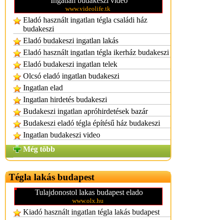
Ingatlan budakeszi video
www.videolife.tk
Eladó használt ingatlan tégla családi ház
budakeszi
Eladó budakeszi ingatlan lakás
Eladó használt ingatlan tégla ikerház budakeszi
Eladó budakeszi ingatlan telek
Olcsó eladó ingatlan budakeszi
Ingatlan elad
Ingatlan hirdetés budakeszi
Budakeszi ingatlan apróhirdetések bazár
Budakeszi eladó tégla építésű ház budakeszi
Ingatlan budakeszi video
Még több
Tégla lakás budapest
Tulajdonostol lakas budapest elado
www.olx.hu
Kiadó használt ingatlan tégla lakás budapest