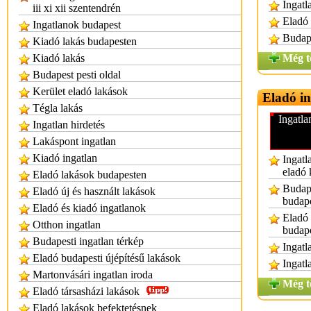
Ingatl
iii xi xii szentendrén
Eladó 
Ingatlanok budapest
Budape
Kiadó lakás budapesten
Kiadó lakás
Még t
Budapest pesti oldal
Kerület eladó lakások
Eladó i
Tégla lakás
Ingatla
Ingatlan hirdetés
Lakáspont ingatlan
Kiadó ingatlan
Ingatl
eladó 
Eladó lakások budapesten
Budape
Eladó új és használt lakások
budap
Eladó és kiadó ingatlanok
Eladó 
Otthon ingatlan
budap
Budapesti ingatlan térkép
Ingatl
Eladó budapesti újépítésű lakások
Ingatl
Martonvásári ingatlan iroda
Még t
Eladó társasházi lakások
Eladó lakások befektetésnek