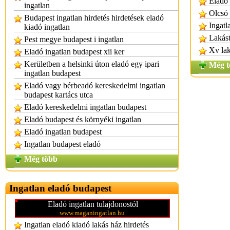
Eladó 
ingatlan
Olcsó 
Budapest ingatlan hirdetés hirdetések eladó
Ingatl
kiadó ingatlan
Lakást
Pest megye budapest i ingatlan
Xv lak
Eladó ingatlan budapest xii ker
Kerületben a helsinki úton eladó egy ipari
Még t
ingatlan budapest
Eladó vagy bérbeadó kereskedelmi ingatlan
budapest kartács utca
Eladó kereskedelmi ingatlan budapest
Eladó budapest és környéki ingatlan
Eladó ingatlan budapest
Ingatlan budapest eladó
Még több
Ingatlan eladó budapest
Eladó ingatlan tulajdonostól
www.maganingatlan.hu
Ingatlan eladó kiadó lakás ház hirdetés