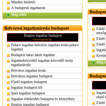
Minden hirdetés
A budapesti ingatlanok
Budapest
Még több
Belvárosi ingatlaniroda budapest
Eladó 
mezőga
Region ingatlan budapest
Eladó 
www.toplak.hu
Eladó 
Palace ingatlan belváros ingatlan iroda palace
ingatlan
Ingatl
Budapest lakas lakás ingatlan
Kerüle
Ingatlanközvetítő ingatlan közvetítő iroda
Még t
ingatlaniroda
Belváros ingatlan iroda
Budapest
Belvárosi ingatlan budapest
Eladó ingatlan budapest
Ingatlan budapest kft
Ingatl
Ipari ingatlan budapest
eladó 
Ingatlan értékesítés budapest és környékén
Eladó 
Region ingatlan budapest