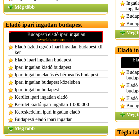
Ingatl
Még több
ingatl
Budape
Budape
Eladó ipari ingatlan budapest
Még t
Budapesti eladó ipari ingatlan
www.lakascentrum.hu
Eladó üzleti egyéb ipari ingatlan budapest xii
Eladó i
ker
Eladó ipari ingatlan budapest
Ela
Ipari ingatlan kiadó budapest
Budape
Ipari ingatlan eladás és bérbeadás budapest
budap
Ipari ingatlan budapest közelében
Eladó 
Ipari ingatlan budapest
budap
Kerület ipari ingatlan eladó
Eladó 
Kerület kiadó ipari ingatlan 1 000 000
Budape
Kereskedelmi ipari ingatlan eladó
Még t
Budapesti eladó ipari ingatlan
Még több
Tégla la