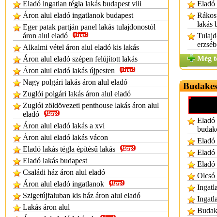
Eladó ingatlan tégla lakás budapest viii
Eladó 
Áron alul eladó ingatlanok budapest
Rákosp
lakás 
Eger patak partján panel lakás tulajdonostól
áron alul eladó
Tulajd
erzséb
Alkalmi vétel áron alul eladó kis lakás
Még t
Áron alul eladó szépen felújított lakás
Áron alul eladó lakás újpesten
Nagy polgári lakás áron alul eladó
Budakesz
Zuglói polgári lakás áron alul eladó
Zuglói zöldövezeti penthouse lakás áron alul
eladó
Eladó 
Áron alul eladó lakás a xvi
budak
Áron alul eladó lakás vácon
Eladó 
Eladó lakás tégla építésű lakás
Eladó 
Eladó lakás budapest
Eladó 
Családi ház áron alul eladó
Olcsó 
Áron alul eladó ingatlanok
Ingatl
Szigetújfaluban kis ház áron alul eladó
Ingatl
Lakás áron alul
Budake