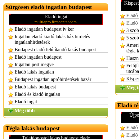
Kispest
Sürgősen eladó ingatlan budapest
Eladó 
Eladó ingat
multiapro.firmcenter.com
Eladó 
Eladó ingatlan budapest iv ker
3 szob
Ingatlan eladó kiadó lakás ház hirdetés
5 szob
ingatlanhirdetések
Amerik
Budapest eladó felújítandó lakás budapest
tégla 
Eladó ingatlan budapest
Haszná
Ingatlan pest megye
Felújí
utcáb
Eladó lakás ingatlan
Kispes
Budapest ingatlan apróhirdetések bazár
Eladó lakás budapest
Még t
Eladó és kiadó ingatlan
Eladó ingat
Eladó té
Még több
Újpe
Eladó 
Tégla lakás budapest
Eladó 
Tulajdonostol lakas budapest elado