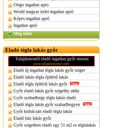
Origo ingatlan apro
World magyar üzlet ingatlan apró
Képes ingatlan apró
Ingatlan apró
Még több
Eladó tégla lakás győr
Tulajdonostól eladó ingatlan győr moson
www.tulajdonostol.info
Eladó új ingatlan tégla lakás győr sziget
Eladó lakás tégla építésű lakás
Eladó tégla építésű lakás győr
Győr eladó lakás győr szigethy attila
Győr szabadhegy tégla lakás eladó
Eladó tégla lakás győr szabadhegyen
Győr kisbácsán eladó tégla lakás
Eladó ház lakás győr
Győr szigetben eladó egy 51 m2 es téglalakás