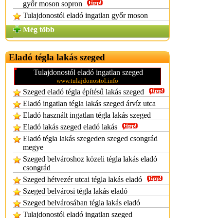
győr moson sopron
Tulajdonostól eladó ingatlan győr moson
Még több
Eladó tégla lakás szeged
Tulajdonostól eladó ingatlan szeged
www.tulajdonostol.info
Szeged eladó tégla építésű lakás szeged
Eladó ingatlan tégla lakás szeged árvíz utca
Eladó használt ingatlan tégla lakás szeged
Eladó lakás szeged eladó lakás
Eladó tégla lakás szegeden szeged csongrád
megye
Szeged belvároshoz közeli tégla lakás eladó
csongrád
Szeged hétvezér utcai tégla lakás eladó
Szeged belvárosi tégla lakás eladó
Szeged belvárosában tégla lakás eladó
Tulajdonostól eladó ingatlan szeged