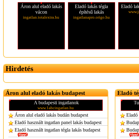
Áron alul eladó lakás
Eladó lakás tégla
Eladó la
vácon
építésű lakás
www.j
ingatlan.totalextra.hu
ingatlanapro.origo.hu
Hirdetés
Áron alul eladó lakás budapest
Eladó té
A budapesti ingatlanok
Tu
www.1abcingatlan.hu
Áron alul eladó lakás budán budapest
Eladó 
Eladó használt ingatlan panel lakás budapest
Budape
Eladó használt ingatlan tégla lakás budapest
Budape