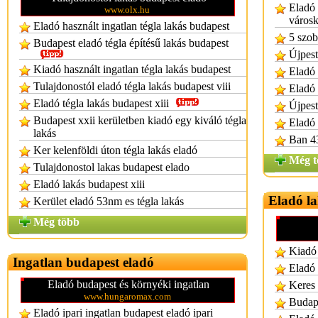
Eladó 
www.olx.hu
város
Eladó használt ingatlan tégla lakás budapest
5 szob
Budapest eladó tégla építésű lakás budapest
Újpest
Kiadó használt ingatlan tégla lakás budapest
Eladó 
Tulajdonostól eladó tégla lakás budapest viii
Eladó 
Eladó tégla lakás budapest xiii
Újpest
Budapest xxii kerületben kiadó egy kiváló tégla
Eladó 
lakás
Ban 43
Ker kelenföldi úton tégla lakás eladó
Még t
Tulajdonostol lakas budapest elado
Eladó lakás budapest xiii
Eladó la
Kerület eladó 53nm es tégla lakás
Még több
Kiadó 
Ingatlan budapest eladó
Eladó 
Eladó budapest és környéki ingatlan
Keres
www.hungaromax.com
Budape
Eladó ipari ingatlan budapest eladó ipari