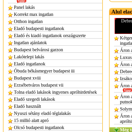
Panel lakás
Alul ela
Korrekt max ingatlan
Debre
Otthon ingatlan
Eladó budapesti ingatlanok
Eladó és kiadó ingatlanok országszerte
Kétgen
Ingatlan ajánlatok
ingatl
Budapest belvárosi garzon
Áron a
Lakótelepi lakás
Luxus 
Eladó ingatlanok
Áron a
Óbuda békásmegyer budapest iii
Debrec
Budapest xviii
Izsáko
Erzsébetváros budapest vii
Áron a
Tolna eladó lakások ingyenes apróhirdetések
Áron a
Eladó szegedi lakások
putno
Eladó használt
Solymá
Nyuszi sétány eladó téglalakás
Áron a
15 millió alatt apró
apróhi
Olcsó budapesti ingatlanok
Még t