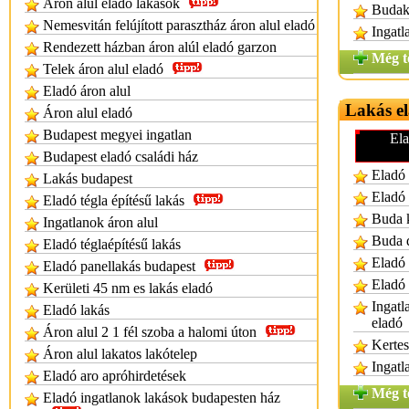
Áron alul eladó lakások
Budake
Nemesvitán felújított parasztház áron alul eladó
Ingatl
Rendezett házban áron alúl eladó garzon
Még t
Telek áron alul eladó
Eladó áron alul
Lakás e
Áron alul eladó
Budapest megyei ingatlan
Ela
Budapest eladó családi ház
Eladó 
Lakás budapest
Eladó 
Eladó tégla építésű lakás
Buda k
Ingatlanok áron alul
Buda 
Eladó téglaépítésű lakás
Eladó 
Eladó panellakás budapest
Eladó 
Kerületi 45 nm es lakás eladó
Ingatl
Eladó lakás
eladó
Áron alul 2 1 fél szoba a halomi úton
Kertes
Áron alul lakatos lakótelep
Ingatl
Eladó aro apróhirdetések
Még t
Eladó ingatlanok lakások budapesten ház