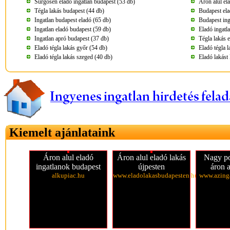
Sürgősen eladó ingatlan budapest (53 db)
Áron alul el
Tégla lakás budapest (44 db)
Budapest ela
Ingatlan budapest eladó (65 db)
Budapest ing
Ingatlan eladó budapest (59 db)
Eladó ingatl
Ingatlan apró budapest (37 db)
Tégla lakás 
Eladó tégla lakás győr (54 db)
Eladó tégla l
Eladó tégla lakás szeged (40 db)
Eladó lakást
Kiemelt ajánlataink
Áron alul eladó
Áron alul eladó lakás
Nagy po
ingatlanok budapest
újpesten
áron a
alkupiac.hu
www.eladolakasbudapesten.hu
www.azinga