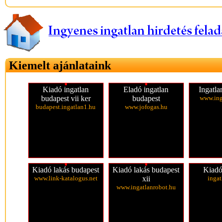
Kiemelt ajánlataink
Kiadó ingatlan
Eladó ingatlan
Ingatla
budapest vii ker
budapest
www.ing
budapest.ingatlan1.hu
www.jofogas.hu
Kiadó lakás budapest
Kiadó lakás budapest
Kiadó
www.link-katalogus.net
xii
inga
www.ingatlanrobot.hu