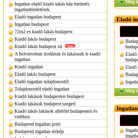
Még t
Ingatlan eladó kiadó lakás ház hirdetés
ingatlanhirdetések
Eladó ingatlan budapest
Eladó i
Ingatlan budapest
72m2 es kiadó lakás budapest
Kiadó lakás budapest
Budape
Kiadó lakás budapest xii
budap
A belvárosban irodának és lakásnak is kiadó
Eladó 
ingatlan
budap
Kiadó ingatlan
Eladó 
Eladó lakás budapest
Budape
Eladó ingatlan tulajdonostól
Ingatl
Tulajdonostól eladó ingatlan
Még t
Kiadó lakások budapesten budapest
Kiadó lakások budapest szeged
Ingatlan
Kiadó lakás lakások albérlet budapesten és
vidéken
Budapesti ingatlan pont
Ingatl
Budapesti ingatlan térkép
ingatl