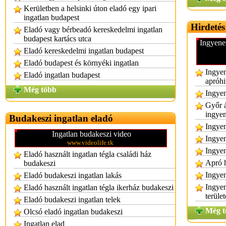
Kerületben a helsinki úton eladó egy ipari
ingatlan budapest
Hirdetés
Eladó vagy bérbeadó kereskedelmi ingatlan
budapest kartács utca
Ingyene
Eladó kereskedelmi ingatlan budapest
Eladó budapest és környéki ingatlan
Ingyen
Eladó ingatlan budapest
apróhi
Még több
Ingyen
Győr á
ingye
Budakeszi ingatlan eladó
Ingyen
Ingatlan budakeszi video
Ingyen
www.videolife.tk
Ingyen
Eladó használt ingatlan tégla családi ház
Apró h
budakeszi
Ingyen
Eladó budakeszi ingatlan lakás
Ingyen
Eladó használt ingatlan tégla ikerház budakeszi
terüle
Eladó budakeszi ingatlan telek
Még t
Olcsó eladó ingatlan budakeszi
Ingatlan elad