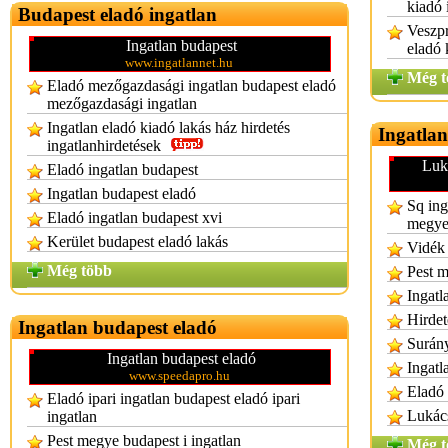
kiadó 
Budapest eladó ingatlan
Veszpr
Ingatlan budapest
eladó 
www.ingatlannet.hu
Még t
Eladó mezőgazdasági ingatlan budapest eladó
mezőgazdasági ingatlan
Ingatlan eladó kiadó lakás ház hirdetés
Ingatlan
ingatlanhirdetések
Luk
Eladó ingatlan budapest
Ingatlan budapest eladó
Sq ing
Eladó ingatlan budapest xvi
megye 
Kerület budapest eladó lakás
Vidék 
Még több
Pest 
Ingatl
Hirdet
Ingatlan budapest eladó
Surány
Ingatlan budapest eladó
Ingatl
www.speedapro.hu
Eladó 
Eladó ipari ingatlan budapest eladó ipari
Lukács
ingatlan
Pest megye budapest i ingatlan
Még t