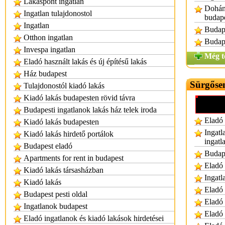
Lakáspont ingatlan
Dohány
Ingatlan tulajdonostol
budap
Ingatlan
Budape
Otthon ingatlan
Budape
Invespa ingatlan
Még t
Eladó használt lakás és új építésű lakás
Ház budapest
Sürgősen
Tulajdonostól kiadó lakás
Kiadó lakás budapesten rövid távra
Budapesti ingatlanok lakás ház telek iroda
Eladó 
Kiadó lakás budapesten
Ingatl
Kiadó lakás hirdető portálok
ingatl
Budapest eladó
Budape
Apartments for rent in budapest
Eladó 
Kiadó lakás társasházban
Ingatl
Kiadó lakás
Eladó 
Budapest pesti oldal
Eladó 
Ingatlanok budapest
Eladó 
Eladó ingatlanok és kiadó lakások hirdetései