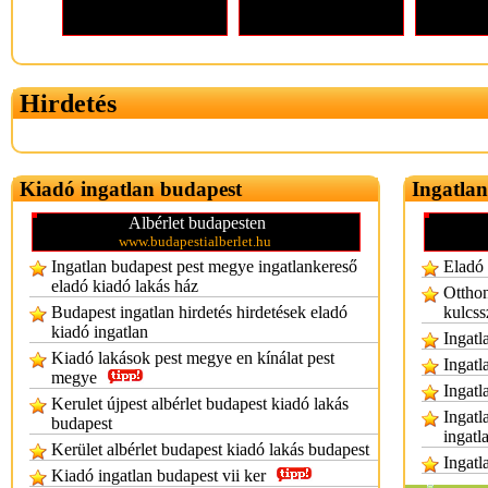
Hirdetés
Kiadó ingatlan budapest
Ingatlan
Albérlet budapesten
www.budapestialberlet.hu
Ingatlan budapest pest megye ingatlankereső
Eladó 
eladó kiadó lakás ház
Otthon
Budapest ingatlan hirdetés hirdetések eladó
kulcss
kiadó ingatlan
Ingatl
Kiadó lakások pest megye en kínálat pest
Ingatl
megye
Ingatl
Kerulet újpest albérlet budapest kiadó lakás
Ingatl
budapest
ingatl
Kerület albérlet budapest kiadó lakás budapest
Ingatl
Kiadó ingatlan budapest vii ker