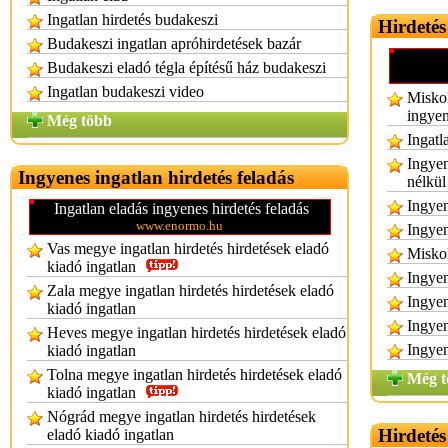
Ingatlan hirdetés budakeszi
Hirdetés
Budakeszi ingatlan apróhirdetések bazár
Budakeszi eladó tégla építésű ház budakeszi
Ingatlan budakeszi video
Miskol
ingye
Még több
Ingatl
Ingyen
Ingyenes ingatlan hirdetés feladás
nélkül
Ingyen
Ingatlan eladás ingyenes hirdetés feladás
www.enormo.hu
Ingyen
Vas megye ingatlan hirdetés hirdetések eladó
Miskol
kiadó ingatlan
Ingyen
Zala megye ingatlan hirdetés hirdetések eladó
Ingyen
kiadó ingatlan
Ingyen
Heves megye ingatlan hirdetés hirdetések eladó
Ingyen
kiadó ingatlan
Tolna megye ingatlan hirdetés hirdetések eladó
Még t
kiadó ingatlan
Nógrád megye ingatlan hirdetés hirdetések
Hirdetés
eladó kiadó ingatlan