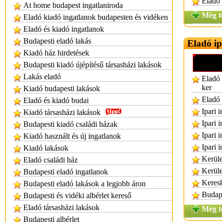
Eladó 
At home budapest ingatlaniroda
Még t
Eladó kiadó ingatlanok budapesten és vidéken
Eladó és kiadó ingatlanok
Budapesti eladó lakás
Eladó ip
Kiadó ház hirdetések
Budapesti kiadó újépítésű társasházi lakások
Lakás eladó
Eladó 
ker
Kiadó budapesti lakások
Eladó 
Eladó és kiadó budai
Ipari 
Kiadó társasházi lakások
Ipari 
Budapesti kiadó családi házak
Ipari 
Kiadó használt és új ingatlanok
Ipari 
Kiadó lakások
Kerüle
Eladó családi ház
Kerüle
Budapesti eladó ingatlanok
Keresk
Budapesti eladó lakások a legjobb áron
Budape
Budapesti és vidéki albérlet kereső
Eladó társasházi lakások
Még t
Budapesti albérlet