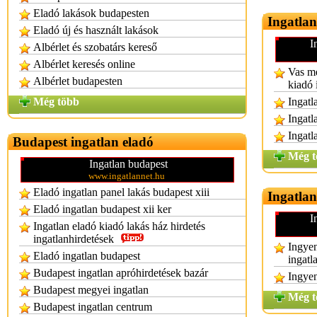
Eladó lakások budapesten
Ingatlan
Eladó új és használt lakások
I
Albérlet és szobatárs kereső
Albérlet keresés online
Vas me
Albérlet budapesten
kiadó 
Még több
Ingatl
Ingatl
Ingatl
Budapest ingatlan eladó
Még t
Ingatlan budapest
www.ingatlannet.hu
Eladó ingatlan panel lakás budapest xiii
Ingatlan
Eladó ingatlan budapest xii ker
I
Ingatlan eladó kiadó lakás ház hirdetés
ingatlanhirdetések
Ingyen
Eladó ingatlan budapest
ingatl
Budapest ingatlan apróhirdetések bazár
Ingyen
Budapest megyei ingatlan
Még t
Budapest ingatlan centrum