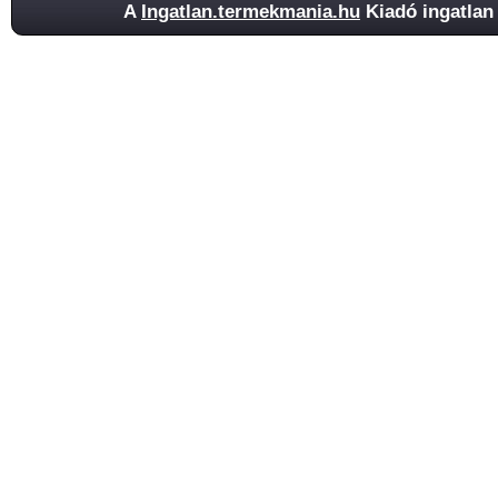
A
Ingatlan.termekmania.hu
Kiadó ingatlan