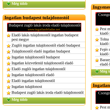
Még több
Ingyenes
Csongrá
Ingatlan budapest tulajdonostól
Budapest zugló lakás iroda eladó tulajdonostól
Pest m
www.ingatlanfeladas.net
kiadó 
Eladó lakás tulajdonostól ingatlan budapest
Tolna 
pest megye
kiadó 
Zuglói ingatlan tulajdonostól eladó budapest
Fejér 
Tulajdonostól eladó ingatlan budapest
kiadó 
Ingatlan tulajdonostól budapest
Barany
Ingatlan közvetlenül tulajdonostól eladó
eladó 
Eladó zuglói ingatlan tulajdonostól
Még t
Ingatlan tulajdonostól eladó
Eladó ingatlan tulajdonostól
Ingatlan
Ingatlan tulajdonost
Budapest zugló lakás iroda eladó tulajdonostól
Csongrá
Még több
Pest m