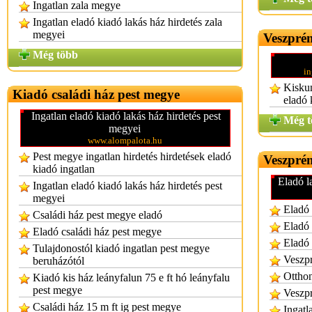
Ingatlan zala megye
Ingatlan eladó kiadó lakás ház hirdetés zala
megyei
Veszpré
Még több
i
Kiskun
Kiadó családi ház pest megye
eladó 
Ingatlan eladó kiadó lakás ház hirdetés pest
Még t
megyei
www.alompalota.hu
Pest megye ingatlan hirdetés hirdetések eladó
Veszprém
kiadó ingatlan
Eladó l
Ingatlan eladó kiadó lakás ház hirdetés pest
megyei
Eladó 
Családi ház pest megye eladó
Eladó 
Eladó családi ház pest megye
Eladó 
Tulajdonostól kiadó ingatlan pest megye
Veszpr
beruházótól
Otthon
Kiadó kis ház leányfalun 75 e ft hó leányfalu
pest megye
Veszp
Családi ház 15 m ft ig pest megye
Ingatl