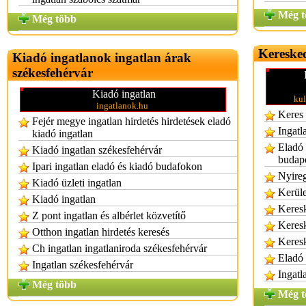
Még t
Még több
Keresked
Kiadó ingatlanok ingatlan árak
székesfehérvár
Kiadó ingatlan
kul
ingatlanok.hu
Keres 
Fejér megye ingatlan hirdetés hirdetések eladó
Ingatl
kiadó ingatlan
Eladó 
Kiadó ingatlan székesfehérvár
budape
Ipari ingatlan eladó és kiadó budafokon
Nyireg
Kiadó üzleti ingatlan
Kerüle
Kiadó ingatlan
Keresk
Z pont ingatlan és albérlet közvetítő
Keresk
Otthon ingatlan hirdetés keresés
Keresk
Ch ingatlan ingatlaniroda székesfehérvár
Eladó 
Ingatlan székesfehérvár
Ingatl
Még több
Még t