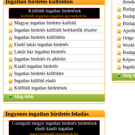
Ingatlan hirdetés külföldön
dunak
Budape
Külföldi ingatlan hirdetések
kulfoldi-ingatlan.ingatlan.aproneked.hu
Budape
Magyar ingatlan hirdetes kulfold
Budape
Ingatlan hirdetés külföldi befektetők részére
Apróhi
Ingatlan hirdetés külföldön
Origo 
Eladó lakás ingatlan hirdetés
World 
Lakás ház ingatlan hirdetés
Budape
Ingatlan hirdetés és albérlet
Képes 
Kiadó ingatlan hirdetés
Ingatl
Ingatlan hirdetés külföldre
Még t
Ingatlan külföld eladó
Külföldi ingatlan hirdetések
Még több
Ingyenes ingatlan hirdetés feladás
Csongrád megye ingatlan hirdetés hirdetések
eladó kiadó ingatlan
www.csongradi-ingatlanok.hu