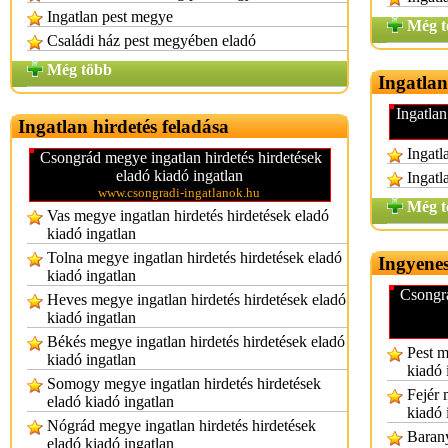
Ingatlan pest megye
Még t
Családi ház pest megyében eladó
Még több
Ingatlan
Ingatlan
Ingatlan hirdetés feladása
Ingatl
Csongrád megye ingatlan hirdetés hirdetések
eladó kiadó ingatlan
Ingatl
www.csongradi-ingatlanok.hu
Még t
Vas megye ingatlan hirdetés hirdetések eladó
kiadó ingatlan
Tolna megye ingatlan hirdetés hirdetések eladó
Ingyenes
kiadó ingatlan
Csongrá
Heves megye ingatlan hirdetés hirdetések eladó
kiadó ingatlan
Békés megye ingatlan hirdetés hirdetések eladó
Pest m
kiadó ingatlan
kiadó 
Somogy megye ingatlan hirdetés hirdetések
Fejér 
eladó kiadó ingatlan
kiadó 
Nógrád megye ingatlan hirdetés hirdetések
Barany
eladó kiadó ingatlan