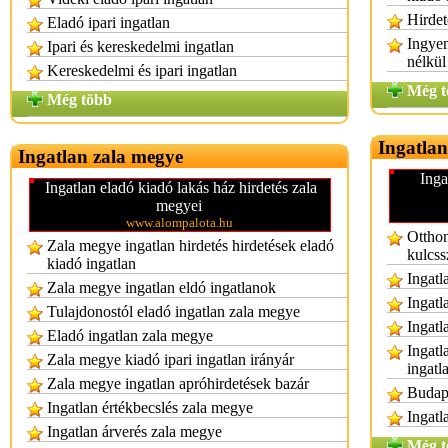
Hirdet
Eladó ipari ingatlan
Ingyen
Ipari és kereskedelmi ingatlan
nélkül
Kereskedelmi és ipari ingatlan
Még t
Még több
Ingatlan
Ingatlan zala megye
Inga
Ingatlan eladó kiadó lakás ház hirdetés zala
megyei
www.alompalota.hu
Otthon
Zala megye ingatlan hirdetés hirdetések eladó
kulcss
kiadó ingatlan
Ingatl
Zala megye ingatlan eldó ingatlanok
Ingatl
Tulajdonostól eladó ingatlan zala megye
Ingatl
Eladó ingatlan zala megye
Ingatl
Zala megye kiadó ipari ingatlan irányár
ingatl
Zala megye ingatlan apróhirdetések bazár
Budape
Ingatlan értékbecslés zala megye
Ingatl
Ingatlan árverés zala megye
Még t