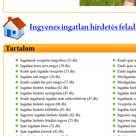
Tartalom
Ingatlanok veszprém megyében (53 db)
Kiadó ipari 
Ingatlant keres pest megye (39 db)
Eladó ipari 
Kiadó ipari ingatlan veszprém (53 db)
Eladó ingatl
Ingatlan zala megye (54 db)
Mezőgazdaság
Kiadó családi ház pest megye (57 db)
Mezőgazdaság
Ingatlan hirdetés feladása (62 db)
Ingatlan hird
Ingatlan hirdetés nyíregyháza (45 db)
Ingatlan hir
Kiadó ingatlanok ingatlan árak székesfehérvár (47 db)
Ingatlanok 
Ingatlan hirdetés ingyen (66 db)
Veszprém ela
Ingatlan hirdetés külföldön (61 db)
Ingatlan hird
Ingyenes ingatlan hirdetés feladás (62 db)
Ingyenes ing
Ingatlan hirdetés feladása ingyen (55 db)
Ingyenes ing
Ipari ingatlant keres (52 db)
Ingatlant ke
Ipari ingatlant keresek (43 db)
Kereskedelmi