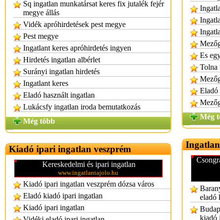
Sq ingatlan munkatársat keres fix jutalék fejér
Ingatl
megye állás
Ingatl
Vidék apróhirdetések pest megye
Ingatl
Pest megye
Mezőg
Ingatlant keres apróhirdetés ingyen
Es egy
Hirdetés ingatlan albérlet
Tolna 
Surányi ingatlan hirdetés
Mezőga
Ingatlant keres
Eladó 
Eladó használt ingatlan
Mezőga
Lukácsfy ingatlan iroda bemutatkozás
Még t
Még több
Ingatlan
Kiadó ipari ingatlan veszprém
Csongrá
Kereskedelmi és ipari ingatlan
www.ingatlantajolo.hu
Kiadó ipari ingatlan veszprém dózsa város
Barany
Eladó kiadó ipari ingatlan
eladó 
Kiadó ipari ingatlan
Budape
kiadó 
Vidéki eladó ipari ingatlan