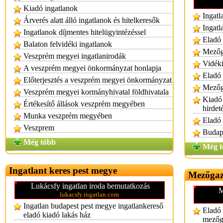
Kiadó ingatlanok
Ingatl
Árverés alatt álló ingatlanok és hitelkeresők
Ingatl
Ingatlanok díjmentes hitelügyintézéssel
Eladó 
Balaton felvidéki ingatlanok
Mezőga
Veszprém megyei ingatlanirodák
Vidéki
A veszprém megyei önkormányzat honlapja
Eladó 
Előterjesztés a veszprém megyei önkormányzat
Mezőga
Veszprém megyei kormányhivatal földhivatala
Kiadó 
Értékesítő állások veszprém megyében
hirdet
Munka veszprém megyében
Eladó 
Veszprem
Budape
Még több
Még t
Ingatlant keres pest megye
Mezőgaz
Lukácsfy ingatlan iroda bemutatkozás
M
lukacsfy.ingatlan.com
Ingatlan budapest pest megye ingatlankereső
Eladó 
eladó kiadó lakás ház
mezőga