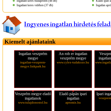
Ingatlant keres budapesten (48 db)
Kiadó ipari 
Ingatlant keres vidéken (37 db)
Ingatlan apr
Kiemelt ajánlataink
Ingatlan veszprém
An rob er ingatlan
Veszpr
megye
veszprém megye
ingatlan
ingatlan-veszprem-
www.cylex-tudakozo.hu
www.ingatl
megye.linkpark.hu
Veszprém megye eladó
Eladó pápán ipari
Ipari ing
ingatlanok
ingatlan
veszprem
www.tulajdonostol.hu
apromix.hu