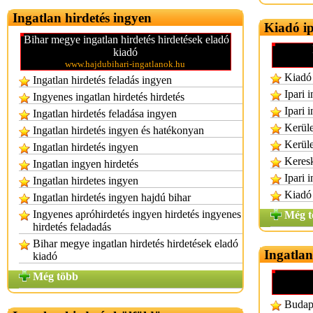
Ingatlan hirdetés ingyen
Kiadó ip
Bihar megye ingatlan hirdetés hirdetések eladó
kiadó
www.hajdubihari-ingatlanok.hu
Kiadó 
Ingatlan hirdetés feladás ingyen
Ipari 
Ingyenes ingatlan hirdetés hirdetés
Ipari 
Ingatlan hirdetés feladása ingyen
Kerüle
Ingatlan hirdetés ingyen és hatékonyan
Kerüle
Ingatlan hirdetés ingyen
Keresk
Ingatlan ingyen hirdetés
Ipari 
Ingatlan hirdetes ingyen
Kiadó 
Ingatlan hirdetés ingyen hajdú bihar
Ingyenes apróhirdetés ingyen hirdetés ingyenes
Még t
hirdetés feladadás
Bihar megye ingatlan hirdetés hirdetések eladó
Ingatla
kiadó
Még több
Budape