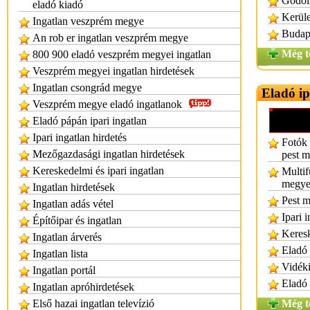
Gödöll
eladó kiadó
Kerüle
Ingatlan veszprém megye
Budape
An rob er ingatlan veszprém megye
Még t
800 900 eladó veszprém megyei ingatlan
Veszprém megyei ingatlan hirdetések
Ingatlan csongrád megye
Eladó ip
Veszprém megye eladó ingatlanok
Eladó pápán ipari ingatlan
Ipari ingatlan hirdetés
Fotók 
Mezőgazdasági ingatlan hirdetések
pest 
Kereskedelmi és ipari ingatlan
Multif
megye 
Ingatlan hirdetések
Pest m
Ingatlan adás vétel
Ipari 
Építőipar és ingatlan
Keresk
Ingatlan árverés
Eladó 
Ingatlan lista
Vidéki
Ingatlan portál
Eladó 
Ingatlan apróhirdetések
Első hazai ingatlan televízió
Még t