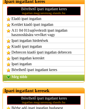
Ipari ingatlant keres
Bérelhető ipari ingatlant keres
ingatlan.magyarorszag.slando.hu
Eladó ipari ingatlan
Kerület kiadó ipari ingatlan
A11 04 011sajóvelezdi ipari ingatlan
hasznosítására vevőket vagy
Ipari ingatlan hirdetések
Kiadó ipari ingatlan
Debrecen kiadó ipari ingatlan debrecen
Ipari ingatlan kereslet
Ipari ingatlan
Bérelhető ipari ingatlant keres
Még több
Ipari ingatlant keresek
Bérelhető ipari ingatlant keres
ingatlan.magyarorszag.slando.hu
Bérbe adó ipari ingatlan budapest