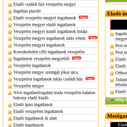
Eladó családi ház veszprém megye
Ingatlan piactér
Eladó in
Eladó veszprém megyei ingatlanok
Veszprém megyei eladó ingatlanok
Veszprém megyei kiadó ingatlanok listája
Ingatl
Veszprém megyei ingatlanok adás vétele
megye
Veszprém megyei ingatlanok
Pest m
Kereskedelmi célú ingatlanok veszprém
Pest m
Ingatlanok veszprém megyeből
Eladó 
Veszprém ingatlanok
Eladó 
Veszprém megye szentgál jókai utca
Otthon
Veszprémi ingatlanok lakás családi ház
Tulajd
lebstü
Veszprém megye
Eladó 
Nívó ingatlanforgalmi iroda veszprém balaton
bakony eladó kiadó
Még t
Eladó ipari ingatlanok
Eladó veszprémi ingatlanok
Mezőgaz
Eladó ingatlanok ár alatt
Elad
Eladó ingatlanok