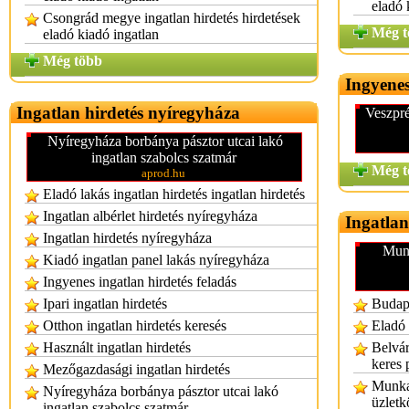
eladó 
Csongrád megye ingatlan hirdetés hirdetések
Még t
eladó kiadó ingatlan
Még több
Ingyenes
Ingatlan hirdetés nyíregyháza
Veszpré
Nyíregyháza borbánya pásztor utcai lakó
ingatlan szabolcs szatmár
Még t
aprod.hu
Eladó lakás ingatlan hirdetés ingatlan hirdetés
Ingatlan albérlet hirdetés nyíregyháza
Ingatlan
Ingatlan hirdetés nyíregyháza
Munk
Kiadó ingatlan panel lakás nyíregyháza
Ingyenes ingatlan hirdetés feladás
Ipari ingatlan hirdetés
Budape
Otthon ingatlan hirdetés keresés
Eladó 
Használt ingatlan hirdetés
Belvár
keres
Mezőgazdasági ingatlan hirdetés
Munkae
Nyíregyháza borbánya pásztor utcai lakó
üzletk
ingatlan szabolcs szatmár