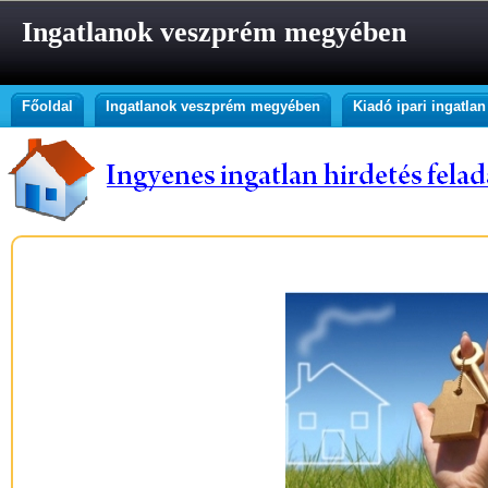
Ingatlanok veszprém megyében
Főoldal
Ingatlanok veszprém megyében
Kiadó ipari ingatla