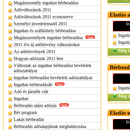
Magánszemély ingatlan bérbeadása
Adóváltozások 2011
Eladás 
Adóváltozások 2011 econoserve
Személyi jövedelemadó 2011
In
Ingatlan és szálláshely bérbeadása
Ingatl
Magánszemélyek ingatlan bérbeadása
Ingatl
2011 évi új adótörvény változásokat
Még t
Az adótörvények 2011
Hogyan adózunk 2011 ben
Változtak az ingatlan bérbeadási bevételek
Bérbead
adószabályai
Ingatlan bérbeadási bevételek adószabályai
Ingatlan bérbeadásáb
Ingatl
Adó és járulék vált
Még t
Ingatlan
Bérbeadás utáni adózás
Eladás u
Bér program
Lakás bérbeadás
In
Bérbeadás adóalapjának meghatározása