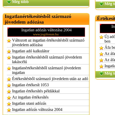
Még több
Még t
Ingatlanértékesítésből származó
Értékesí
jövedelem adózása
In
Ingatlan adózás változása 2004
www.jogiforum.hu
Új adó
Változott az ingatlan értékesítésből származó
ben
jövedelem adózása
Áfa be
Ingatlan adó kalkulátor
Az áfa
Ingatlan értékesítésből származó jövedelem
Az áfa
lakáscélú
Ingatl
Ingatlanértékesítésből származó jövedelem
ingatlan
Még t
Értékesítésből származó jövedelem után az adó
Ingatlan értékesít 1053
Ingatlan értékesítés példákkal
Az ingatlan értékesítés
Ingatlan utani adózás
Ingatlan adózás változása 2004