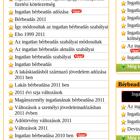
Ingatl
fizetési kötelezettség
Ingatl
Ingatlan bérbeadás adózása
Ingatl
Bérbeadás 2011
Ingatl
Így módosultak az ingatlan bérbeadás szabályai
Ingatl
Eho 1999 2011
költs
Az ingatlan bérbeadás szabályai módosultak
Az ing
Az ingatlan bérbeadás aktuális szabályai
Ingatlan bérbeadás szabályai
Ingatl
Ingatlan bérbeadás
Még t
A lakáskiadásból származó jövedelem adózása
2011 ben
Bérbead
Lakás bérbeadása 2011 ben
2011 évi szja változások
Inga
Magánszemély ingatlanának bérbeadása 2011
Az ing
Változások a személyi jövedelemadózásban
2011 évben
Ingatl
Adótörvény változások 2011
Ingatl
Változások 2011
Deviza
Ingatlan bérbeadása 2010 ben
Még t