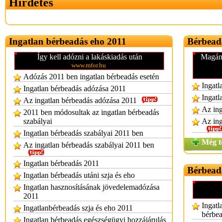
Hirdetés
Ingatlan bérbeadás eho 2011
Bérbead
Így kell adózni a lakáskiadás után
Magáns
www.mfor.hu
Adózás 2011 ben ingatlan bérbeadás esetén
Ingatl
Ingatlan bérbeadás adózása 2011
Ingatl
Az ingatlan bérbeadás adózása 2011
Az ing
2011 ben módosultak az ingatlan bérbeadás
szabályai
Az ing
Ingatlan bérbeadás szabályai 2011 ben
Még t
Az ingatlan bérbeadás szabályai 2011 ben
Ingatlan bérbeadás 2011
Bérbead
Ingatlan bérbeadás utáni szja és eho
Ingatlan hasznosításának jövedelemadózása
2011
Ingatl
Ingatlanbérbeadás szja és eho 2011
bérbe
Ingatlan bérbeadás egészségügyi hozzájárulás