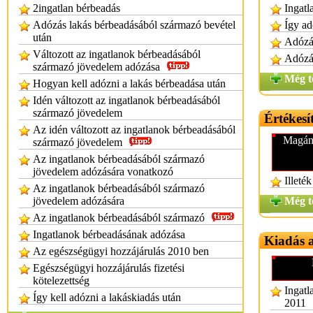
2ingatlan bérbeadás
Ingatl
Adózás lakás bérbeadásából származó bevétel
Így ad
után
Adózás
Változott az ingatlanok bérbeadásából
Adózás
származó jövedelem adózása
Még t
Hogyan kell adózni a lakás bérbeadása után
Idén változott az ingatlanok bérbeadásából
származó jövedelem
Értékesí
Az idén változott az ingatlanok bérbeadásából
Magáns
származó jövedelem
Az ingatlanok bérbeadásából származó
jövedelem adózására vonatkozó
Illeté
Az ingatlanok bérbeadásából származó
jövedelem adózására
Még t
Az ingatlanok bérbeadásából származó
Ingatlanok bérbeadásának adózása
Kiadás 
Az egészségügyi hozzájárulás 2010 ben
Egészségügyi hozzájárulás fizetési
kötelezettség
Ingatl
Így kell adózni a lakáskiadás után
2011