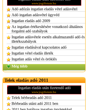
www.jogiforum.hu
Adó adózás ingatlan eladás vétel adásvétel
Adó ingatlan adásvétel ügyvéd
Ingatlan eladás adó 2009
Az ingatlan értékesítésére vonatkozó általános
forgalmi adó szabályok
Ingatlan adásvétele esetén alkalmazandó adó és
illetékszabályok
Ingatlan eladásával kapcsolatos adó
Ingatlan vétel eladás illeték
Ingatlan adás vétel és öröklés
Még több
Telek eladás adó 2011
Ingatlan eladás után fizetendő adó
www.jogiforum.hu
Telek bérbeadás adó 2011
Bérbeadás utáni adó 2011 ben
2011 ben hatályos ingatlan ügyletekkel