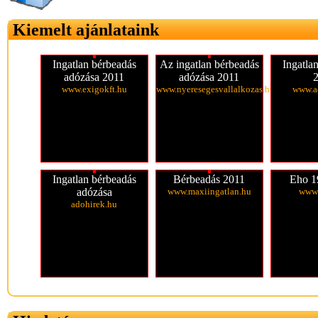
Kiemelt ajánlataink
Ingatlan bérbeadás
Az ingatlan bérbeadás
Ingatla
adózása 2011
adózása 2011
www.exigokft.hu
www.nyeresegesvallalkozas.hu
www.a
Ingatlan bérbeadás
Bérbeadás 2011
Eho 1
adózása
www.maxiingatlan.hu
www.
adohirek.hu