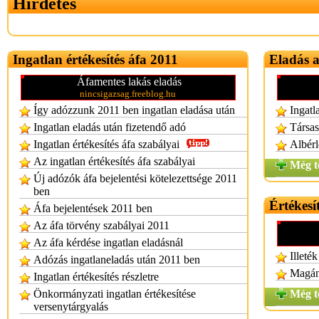
Hirdetés
Ingatlan értékesítés áfa 2011
Eladás 
Áfamentes lakás eladás
nincsigazsag.freeblog.hu
Így adózzunk 2011 ben ingatlan eladása után
Ingatl
Ingatlan eladás után fizetendő adó
Társas
Ingatlan értékesítés áfa szabályai
Albérl
Az ingatlan értékesítés áfa szabályai
Még t
Új adózók áfa bejelentési kötelezettsége 2011
ben
Értékesí
Áfa bejelentések 2011 ben
Az áfa törvény szabályai 2011
Az áfa kérdése ingatlan eladásnál
Illeté
Adózás ingatlaneladás után 2011 ben
Magán
Ingatlan értékesítés részletre
Önkormányzati ingatlan értékesítése
Még t
versenytárgyalás