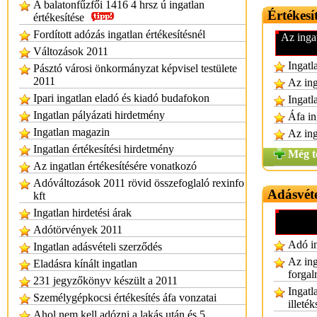
A balatonfűzfői 1416 4 hrsz ú ingatlan
Értékesí
értékesítése
Fordított adózás ingatlan értékesítésnél
Az inga
Változások 2011
Ingatl
Pásztó városi önkormányzat képvisel testülete
2011
Az ing
Ipari ingatlan eladó és kiadó budafokon
Ingatl
Ingatlan pályázati hirdetmény
Áfa in
Ingatlan magazin
Az ing
Ingatlan értékesítési hirdetmény
Még t
Az ingatlan értékesítésére vonatkozó
Adóváltozások 2011 rövid összefoglaló rexinfo
Adásvét
kft
Ingatlan hirdetési árak
Adótörvények 2011
Adó in
Ingatlan adásvételi szerződés
Az ing
Eladásra kínált ingatlan
forgal
231 jegyzőkönyv készült a 2011
Ingatl
Személygépkocsi értékesítés áfa vonzatai
illeté
Ahol nem kell adózni a lakás után és 5