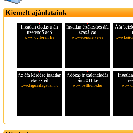
Kiemelt ajánlataink
Ingatlan eladás után
Ingatlan értékesítés áfa
Áfa bejel
fizetendő adó
szabályai
www.jogiforum.hu
www.econoserve.eu
www.ketto
Az áfa kérdése ingatlan
Adózás ingatlaneladás
Ingatlan
eladásnál
után 2011 ben
ré
www.lagunaingatlan.hu
www.wellhome.hu
www.o