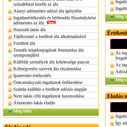
Ingatl
százalékkal kisebb az áfa
Ingatl
Alanyi adómentes adózó áfa igénylése
Még t
Ingatlanértékesítés és bérbeadás főszabályként
adómentes az áfa
Használt lakás áfa
Értékesí
Tájékoztató a fordított áfa alkalmatásáról
Fordított áfa
Termék tulajdonjogának fenntartása áfa
Az ing
szempontjából
forgal
Külföldi személyek áfa kötelessége piacon
Az ing
Költségvetési szervek áfa elszámolása
Adózás
Iparterület értékesítés
Még t
Önkormányzati ingatlanok értékesítése
Számla kiállítás a fordított adózás alapján
Eladás u
Nem lakás célú ingatlanok hasznosítása
Áfamentes lakás eladás
Még több
Ingatl
Így ad