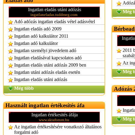
Eladás adó
Adózás
Ingatlan eladás utáni adózás
Még t
ingatlaneladas.tuddmeg.com
Adó adózás ingatlan eladás vétel adásvétel
Bérbead
Ingatlan eladás adó 2009
Ingatlan adó kalkulátor 2011
Ingatl
Ingatlan adó kalkulátor
2011 b
Ingatlan személyi jövedelem adó
szabál
Ingatlan eladásával kapcsolatos adó
Az ing
Ingatlan eladás utáni adózás 2009 ben
Még t
Ingatlan utáni adózás eladás esetén
Ingatlan eladás utáni adózás
Még több
Adózás 
Használt ingatlan értékesítés áfa
Ingatl
Ingatlan értékesités áfája
Még t
www.aktaforum.hu
Az ingatlan értékesítésére vonatkozó általános
forgalmi adó