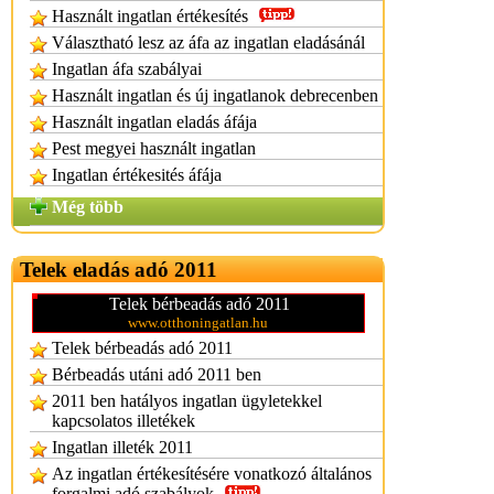
Használt ingatlan értékesítés
Választható lesz az áfa az ingatlan eladásánál
Ingatlan áfa szabályai
Használt ingatlan és új ingatlanok debrecenben
Használt ingatlan eladás áfája
Pest megyei használt ingatlan
Ingatlan értékesités áfája
Még több
Telek eladás adó 2011
Telek bérbeadás adó 2011
www.otthoningatlan.hu
Telek bérbeadás adó 2011
Bérbeadás utáni adó 2011 ben
2011 ben hatályos ingatlan ügyletekkel
kapcsolatos illetékek
Ingatlan illeték 2011
Az ingatlan értékesítésére vonatkozó általános
forgalmi adó szabályok